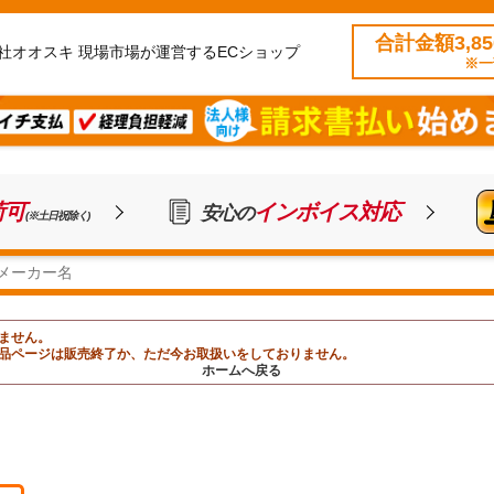
合計金額3,8
社オオスキ 現場市場が運営するECショップ
※一
荷可
インボイス対応
安心の
(※土日祝除く)
ません。
品ページは販売終了か、ただ今お取扱いをしておりません。
ホームへ戻る