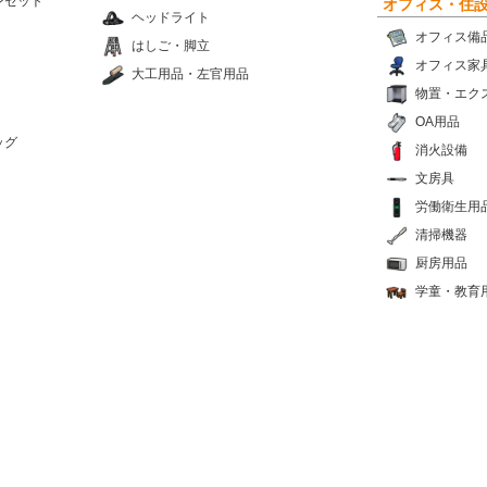
ンセット
オフィス・住
ヘッドライト
オフィス備
はしご・脚立
オフィス家
大工用品・左官用品
物置・エク
OA用品
ッグ
消火設備
文房具
労働衛生用
清掃機器
厨房用品
学童・教育