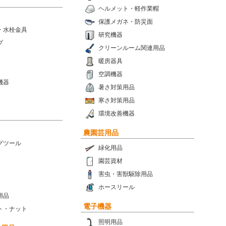
ヘルメット・軽作業帽
保護メガネ・防災面
・水栓金具
研究機器
プ
クリーンルーム関連用品
暖房器具
空調機器
機器
暑さ対策用品
寒さ対策用品
環境改善機器
農園芸用品
グツール
緑化用品
園芸資材
害虫・害獣駆除用品
ホースリール
用品
電子機器
ト・ナット
照明用品