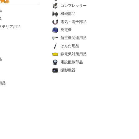
設用品
コンプレッサー
品
機械部品
具
電気・電子部品
ステリア用品
発電機
航空機関連用品
はんだ用品
静電気対策用品
品
電設配線部品
撮影機器
用品