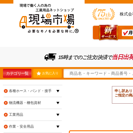
株式会
当日出
15時までのご注文/決済で
カテゴリ一覧
お気に入り
各種ホース・バンド・接手
申し訳あり
ご指定の商
物流機器・梱包資材
工業用品
作業・安全用品