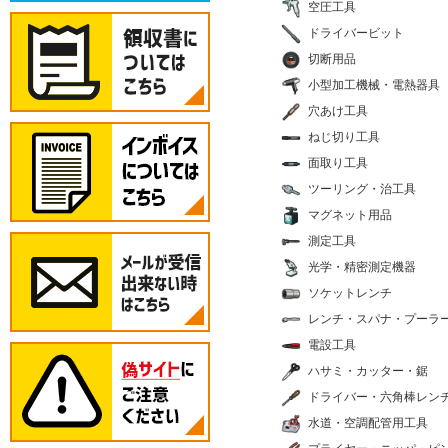
空圧工具
ドライバービット
切断用品
小型加工機械・電熱器具
穴あけ工具
ねじ切り工具
面取り工具
ツーリング・治工具
マグネット用品
測定工具
光学・精密測定機器
ソケットレンチ
レンチ・スパナ・プーラ
電設工具
ハサミ・カッター・鋸
ドライバー・六角棒レン
水道・空調配管用工具