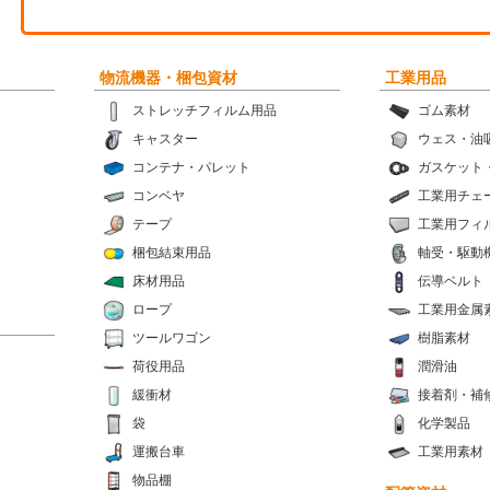
物流機器・梱包資材
工業用品
ストレッチフィルム用品
ゴム素材
キャスター
ウェス・油
コンテナ・パレット
ガスケット
コンベヤ
工業用チェ
テープ
工業用フィ
梱包結束用品
軸受・駆動
床材用品
伝導ベルト
ロープ
工業用金属
ツールワゴン
樹脂素材
荷役用品
潤滑油
緩衝材
接着剤・補
袋
化学製品
運搬台車
工業用素材
物品棚