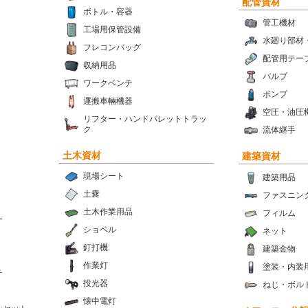
配管資材
ボトル・容器
管工機材
工場用保管設備
水廻り部材
フレコンバッグ
配管用テー
収納用品
バルブ
ワークベンチ
ポンプ
運搬車輛機器
空圧・油圧
リフター・ハンドパレットトラッ
ク
流体継手
土木資材
建築資材
現場シート
建築用品
土嚢
ファスニン
土木作業用品
フィルム
ー
ショベル
ネット
釘打機
建築金物
作業灯
塗装・内装
チ
投光器
ねじ・ボル
懐中電灯