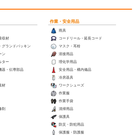
作業・安全用品
雨具
吸収材
コードリール・延長コード
・グランドパッキン
マスク・耳栓
ーン
溶接用品
ルター
理化学用品
機器・伝導部品
安全用品・構内備品
冷房器具
素材
ワークシューズ
作業服
作業手袋
修剤
清掃用品
保護具
防災・防犯用品
保護服・防護服