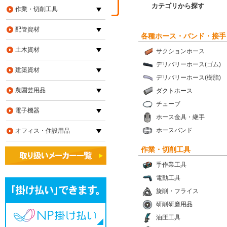
カテゴリから探す
作業・切削工具
配管資材
各種ホース・バンド・接手
土木資材
サクションホース
デリバリーホース(ゴム)
建築資材
デリバリーホース(樹脂)
農園芸用品
ダクトホース
チューブ
電子機器
ホース金具・継手
ホースバンド
オフィス・住設用品
作業・切削工具
手作業工具
電動工具
旋削・フライス
研削研磨用品
油圧工具