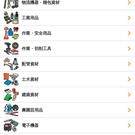
物流機器・梱包資材
工業用品
作業・安全用品
作業・切削工具
配管資材
土木資材
建築資材
農園芸用品
電子機器