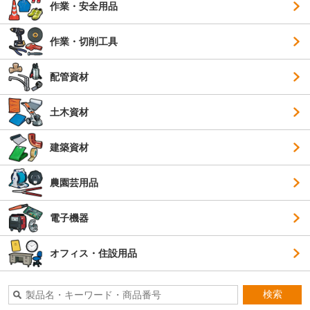
作業・安全用品
作業・切削工具
配管資材
土木資材
建築資材
農園芸用品
電子機器
オフィス・住設用品
検索