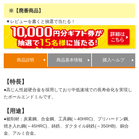
※【廃番商品】
▼レビューを書くと抽選で当たる！
商品説明
商品基本情報
購入ヘルプ
【特長】
●高じん性超硬合金を採用しており中低速域での長寿命化を実現し
たボールエンドミルです。
【用途】
●被削材：炭素鋼、合金鋼、工具鋼(～40HRC)、プリハードン鋼、
焼き入れ鋼(～45HRC)、鋳鉄、ダクタイル鋳鉄(～350HB)、銅合
金、アルミ合金。