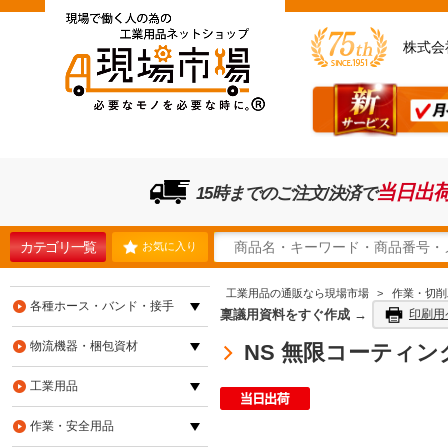
株式会
当日出
15時までのご注文/決済で
カテゴリ一覧
お気に入り
工業用品の通販なら現場市場
>
作業・切削
各種ホース・バンド・接手
稟議用資料をすぐ作成 →
印刷用
物流機器・梱包資材
NS 無限コーティング
工業用品
作業・安全用品