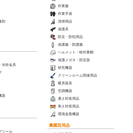
作業服
作業手袋
修剤
清掃用品
保護具
防災・防犯用品
保護服・防護服
ヘルメット・軽作業帽
保護メガネ・防災面
・水栓金具
研究機器
プ
クリーンルーム関連用品
暖房器具
空調機器
機器
暑さ対策用品
寒さ対策用品
環境改善機器
農園芸用品
グツール