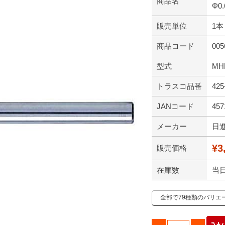
商品名
Φ0.
販売単位
1本
商品コード
005
型式
MHR
トラスコ品番
425
JANコード
457
メーカー
日
¥3
販売価格
在庫数
当
全部で79種類のバリエ