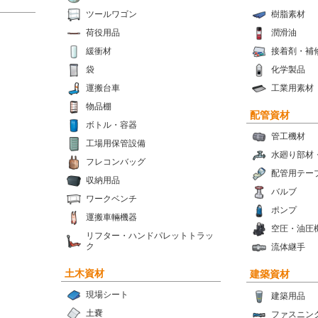
ツールワゴン
樹脂素材
荷役用品
潤滑油
緩衝材
接着剤・補
袋
化学製品
運搬台車
工業用素材
物品棚
配管資材
ボトル・容器
管工機材
工場用保管設備
水廻り部材
フレコンバッグ
配管用テー
収納用品
バルブ
ワークベンチ
ポンプ
運搬車輛機器
空圧・油圧
リフター・ハンドパレットトラッ
ク
流体継手
土木資材
建築資材
現場シート
建築用品
土嚢
ファスニン