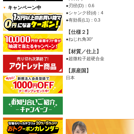
●刃径(D)：0.6
キャンペーン中
●シャンク径(d)：4
●有効長(L1)：0.3
【仕様２】
●ねじれ角30°
【材質／仕上】
●超微粒子超硬合金
【原産国】
日本