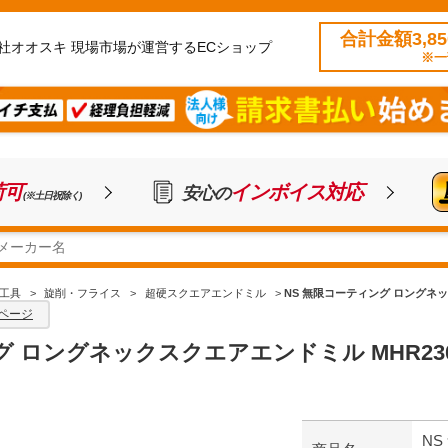
合計金額3,8
社オオスキ 現場市場が運営するECショップ
※一
荷可
インボイス対応
安心の
(※土日祝除く)
工具
>
旋削・フライス
>
超硬スクエアエンドミル
>
NS 無限コーティング ロングネックス
ページ
 ロングネックスクエアエンドミル MHR230 Φ0.
NS