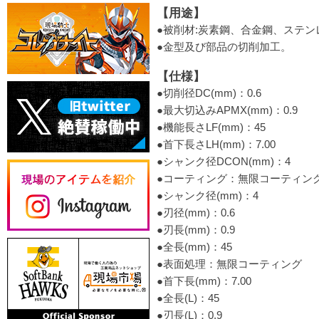
【用途】
●被削材:炭素鋼、合金鋼、ステンレ
●金型及び部品の切削加工。
【仕様】
●切削径DC(mm)：0.6
●最大切込みAPMX(mm)：0.9
●機能長さLF(mm)：45
●首下長さLH(mm)：7.00
●シャンク径DCON(mm)：4
●コーティング：無限コーティン
●シャンク径(mm)：4
●刃径(mm)：0.6
●刃長(mm)：0.9
●全長(mm)：45
●表面処理：無限コーティング
●首下長(mm)：7.00
●全長(L)：45
●刃長(L)：0.9