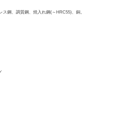
ス鋼、調質鋼、焼入れ鋼(～HRC55)、銅。
グ