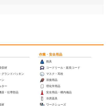
作業・安全用品
雨具
吸収材
コードリール・延長コード
・グランドパッキン
マスク・耳栓
ーン
溶接用品
ルター
理化学用品
機器・伝導部品
安全用品・構内備品
冷房器具
素材
ワークシューズ