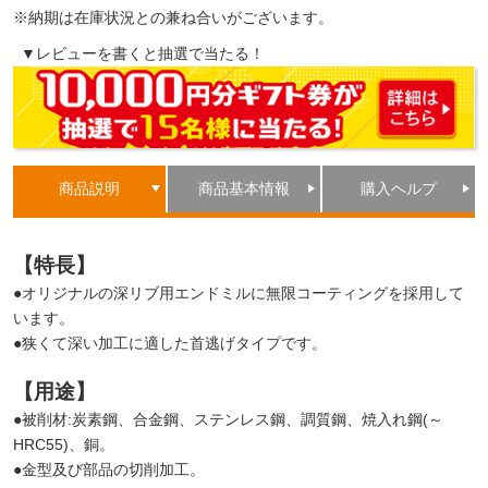
※納期は在庫状況との兼ね合いがございます。
▼レビューを書くと抽選で当たる！
商品説明
商品基本情報
購入ヘルプ
【特長】
●オリジナルの深リブ用エンドミルに無限コーティングを採用して
います。
●狭くて深い加工に適した首逃げタイプです。
【用途】
●被削材:炭素鋼、合金鋼、ステンレス鋼、調質鋼、焼入れ鋼(～
HRC55)、銅。
●金型及び部品の切削加工。