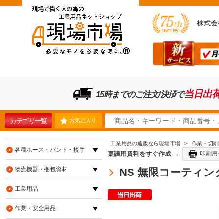
株式会
当日出
15時までのご注文/決済で
カテゴリ一覧
お気に入り
工業用品の通販なら現場市場
>
作業・切削
各種ホース・バンド・接手
稟議用資料をすぐ作成 →
印刷用
物流機器・梱包資材
NS 無限コーティング 
工業用品
作業・安全用品