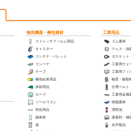
物流機器・梱包資材
工業用品
ストレッチフィルム用品
ゴム素材
キャスター
ウェス・油
コンテナ・パレット
ガスケット
コンベヤ
工業用チェ
テープ
工業用フィ
梱包結束用品
軸受・駆動
床材用品
伝導ベルト
ロープ
工業用金属
ツールワゴン
樹脂素材
荷役用品
潤滑油
緩衝材
接着剤・補
袋
化学製品