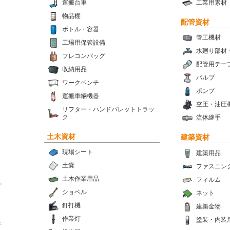
運搬台車
工業用素材
物品棚
配管資材
ボトル・容器
管工機材
工場用保管設備
水廻り部材
フレコンバッグ
配管用テー
収納用品
バルブ
ワークベンチ
ポンプ
運搬車輛機器
空圧・油圧
リフター・ハンドパレットトラッ
ク
流体継手
土木資材
建築資材
現場シート
建築用品
土嚢
ファスニン
土木作業用品
フィルム
ー
ショベル
ネット
釘打機
建築金物
作業灯
塗装・内装
チ