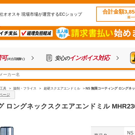
合計金額3,8
社オオスキ 現場市場が運営するECショップ
※一
荷可
インボイス対応
安心の
(※土日祝除く)
工具
>
旋削・フライス
>
超硬スクエアエンドミル
>
NS 無限コーティング ロングネックスク
ページ
ロングネックスクエアエンドミル MHR230 Φ1.
NS