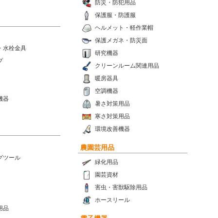
防災・防犯用品
保護服・防護服
ヘルメット・軽作業帽
保護メガネ・防災面
・水栓金具
研究機器
プ
クリーンルーム関連用品
暖房器具
空調機器
機器
暑さ対策用品
寒さ対策用品
環境改善機器
農園芸用品
グツール
緑化用品
園芸資材
害虫・害獣駆除用品
ホースリール
用品