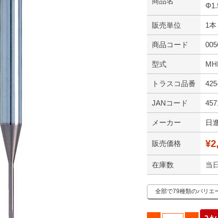
商品名
Φ1.
販売単位
1本
商品コード
005
型式
MHR
トラスコ品番
425
JANコード
457
メーカー
日
¥2
販売価格
在庫数
当
全部で79種類のバリエ