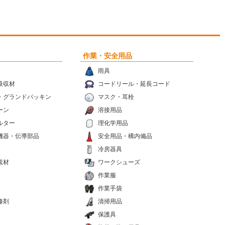
作業・安全用品
雨具
吸収材
コードリール・延長コード
・グランドパッキン
マスク・耳栓
ーン
溶接用品
ルター
理化学用品
機器・伝導部品
安全用品・構内備品
冷房器具
素材
ワークシューズ
作業服
作業手袋
修剤
清掃用品
保護具