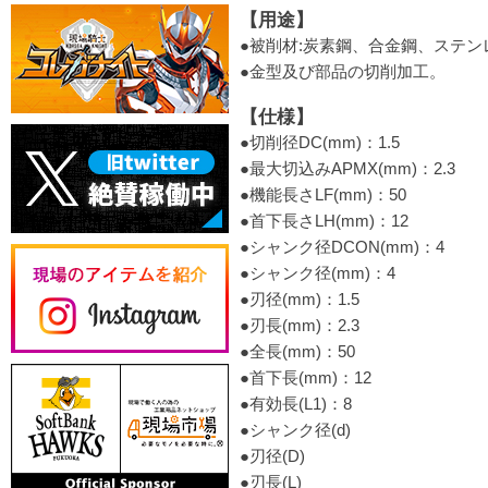
【用途】
●被削材:炭素鋼、合金鋼、ステンレ
●金型及び部品の切削加工。
【仕様】
●切削径DC(mm)：1.5
●最大切込みAPMX(mm)：2.3
●機能長さLF(mm)：50
●首下長さLH(mm)：12
●シャンク径DCON(mm)：4
●シャンク径(mm)：4
●刃径(mm)：1.5
●刃長(mm)：2.3
●全長(mm)：50
●首下長(mm)：12
●有効長(L1)：8
●シャンク径(d)
●刃径(D)
●刃長(L)