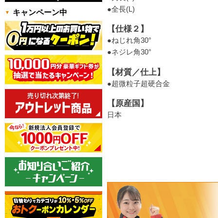
●全長(L)
キャンペーン中
【仕様２】
●ねじれ角30°
●ネジレ角30°
【材質／仕上】
●超微粒子超硬合金
【原産国】
日本