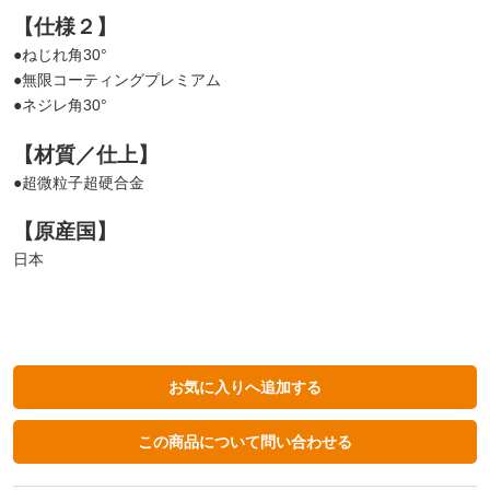
【仕様２】
●ねじれ角30°
●無限コーティングプレミアム
●ネジレ角30°
【材質／仕上】
●超微粒子超硬合金
【原産国】
日本