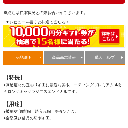
※納期は在庫状況との兼ね合いがございます。
▼レビューを書くと抽選で当たる！
商品説明
商品基本情報
購入ヘルプ
【特長】
●高硬度材の直彫り加工に最適な無限コーティングプレミアム 4枚
刃ロングネックラジアスエンドミルです。
【用途】
●被削材:調質鋼、焼入れ鋼、チタン合金。
●金型及び部品の切削加工。