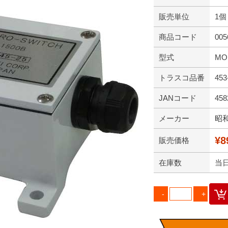
販売単位
1個
商品コード
005
型式
MO
トラスコ品番
453
JANコード
458
メーカー
昭
¥8
販売価格
在庫数
当