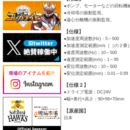
●ポンプ、モーターなどの回転機
●冷却塔の振動監視。
●遠心分離機の振動監視。
【仕様】
●加速度周波数(Hz)：5～500
●加速度測定範囲(m/s［［の２乗］
●速度周波数(Hz)：10～500
●速度測定範囲(m/s)：1～99
●変位周波数(Hz)：10～500
●変位測定範囲(mm)：0.01～0.99
【仕様２】
●ドライブ電源：DC24V
●幅×奥行×高さ：90×56×70mm
【原産国】
日本