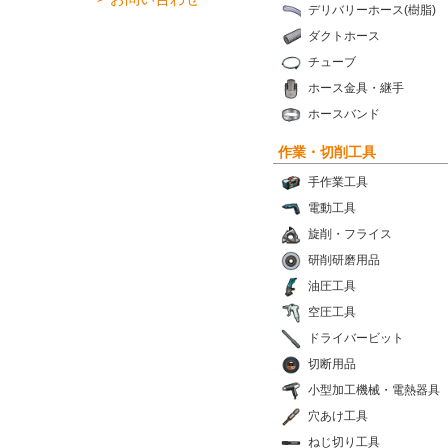
デリバリーホース(樹脂)
ダクトホース
チューブ
ホース金具・継手
ホースバンド
作業・切削工具
手作業工具
電動工具
旋削・フライス
研削研磨用品
油圧工具
空圧工具
ドライバービット
切断用品
小型加工機械・電熱器具
穴あけ工具
ねじ切り工具