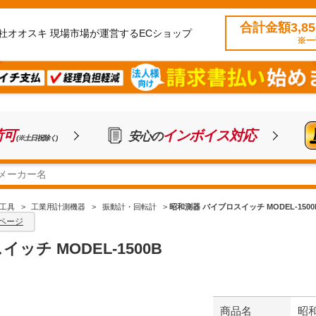
合計金額3,8
社オオスキ 現場市場が運営するECショップ
※一
荷可
インボイス対応
安心の
(※土日祝除く)
工具
>
工業用計測機器
>
振動計・回転計
>
昭和測器 バイブロスイッチ MODEL-1500
ページ
ッチ MODEL-1500B
商品名
昭和