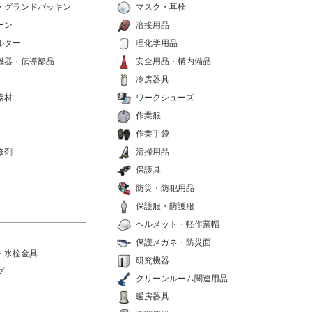
・グランドパッキン
マスク・耳栓
ーン
溶接用品
ルター
理化学用品
機器・伝導部品
安全用品・構内備品
冷房器具
素材
ワークシューズ
作業服
作業手袋
修剤
清掃用品
保護具
防災・防犯用品
保護服・防護服
ヘルメット・軽作業帽
保護メガネ・防災面
・水栓金具
研究機器
プ
クリーンルーム関連用品
暖房器具