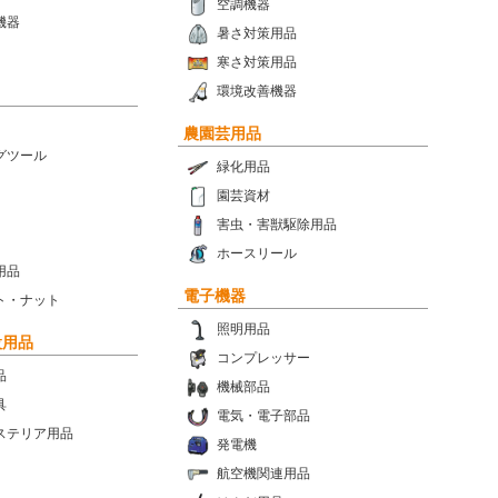
空調機器
機器
暑さ対策用品
寒さ対策用品
環境改善機器
農園芸用品
グツール
緑化用品
園芸資材
害虫・害獣駆除用品
ホースリール
用品
電子機器
ト・ナット
照明用品
設用品
コンプレッサー
品
機械部品
具
電気・電子部品
ステリア用品
発電機
航空機関連用品