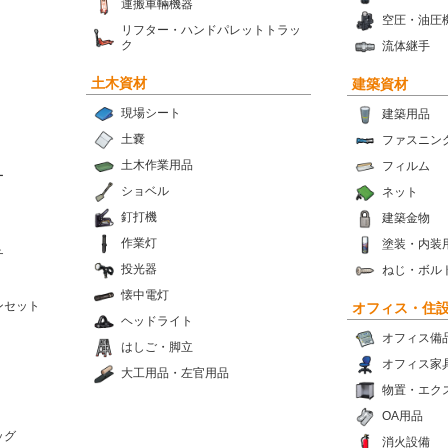
運搬車輛機器
空圧・油圧
リフター・ハンドパレットトラッ
ク
流体継手
土木資材
建築資材
現場シート
建築用品
土嚢
ファスニン
土木作業用品
フィルム
ー
ショベル
ネット
釘打機
建築金物
作業灯
塗装・内装
チ
投光器
ねじ・ボル
懐中電灯
ンセット
オフィス・住
ヘッドライト
オフィス備
はしご・脚立
オフィス家
大工用品・左官用品
物置・エク
OA用品
ッグ
消火設備