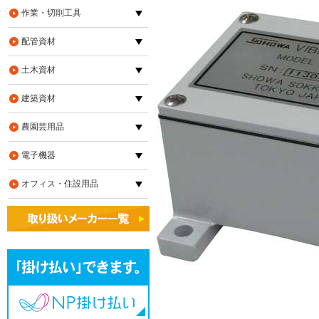
作業・切削工具
配管資材
土木資材
建築資材
農園芸用品
電子機器
オフィス・住設用品