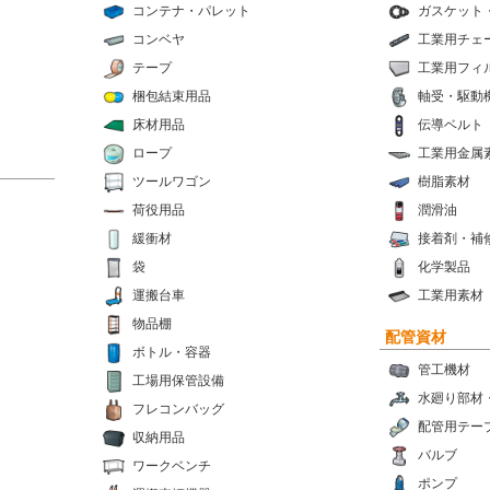
コンテナ・パレット
ガスケット
コンベヤ
工業用チェ
テープ
工業用フィ
梱包結束用品
軸受・駆動
床材用品
伝導ベルト
ロープ
工業用金属
ツールワゴン
樹脂素材
荷役用品
潤滑油
緩衝材
接着剤・補
袋
化学製品
運搬台車
工業用素材
物品棚
配管資材
ボトル・容器
管工機材
工場用保管設備
水廻り部材
フレコンバッグ
配管用テー
収納用品
バルブ
ワークベンチ
ポンプ