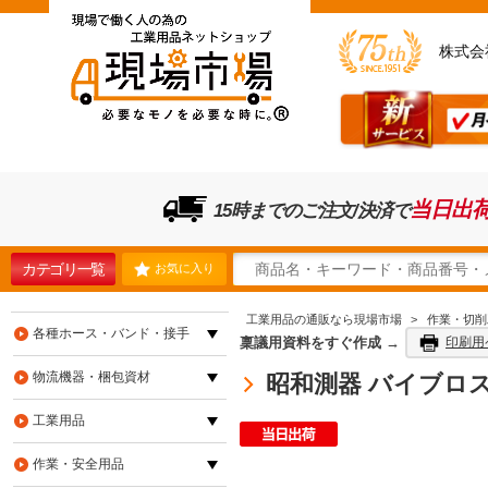
株式会
当日出
15時までのご注文/決済で
カテゴリ一覧
お気に入り
工業用品の通販なら現場市場
>
作業・切削
各種ホース・バンド・接手
稟議用資料をすぐ作成 →
印刷用
物流機器・梱包資材
昭和測器 バイブロスイ
工業用品
作業・安全用品