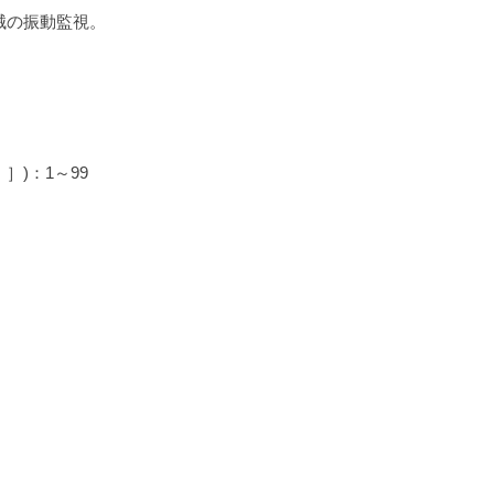
械の振動監視。
］)：1～99