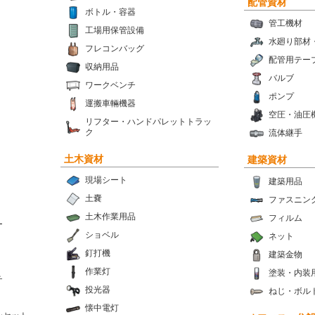
配管資材
ボトル・容器
管工機材
工場用保管設備
水廻り部材
フレコンバッグ
配管用テー
収納用品
バルブ
ワークベンチ
ポンプ
運搬車輛機器
空圧・油圧
リフター・ハンドパレットトラッ
ク
流体継手
土木資材
建築資材
現場シート
建築用品
土嚢
ファスニン
土木作業用品
フィルム
ー
ショベル
ネット
釘打機
建築金物
作業灯
塗装・内装
チ
投光器
ねじ・ボル
懐中電灯