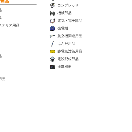
設用品
コンプレッサー
品
機械部品
具
電気・電子部品
ステリア用品
発電機
航空機関連用品
はんだ用品
静電気対策用品
品
電設配線部品
撮影機器
用品