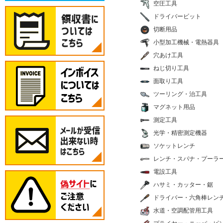
空圧工具
ドライバービット
切断用品
小型加工機械・電熱器具
穴あけ工具
ねじ切り工具
面取り工具
ツーリング・治工具
マグネット用品
測定工具
光学・精密測定機器
ソケットレンチ
レンチ・スパナ・プーラ
電設工具
ハサミ・カッター・鋸
ドライバー・六角棒レン
水道・空調配管用工具