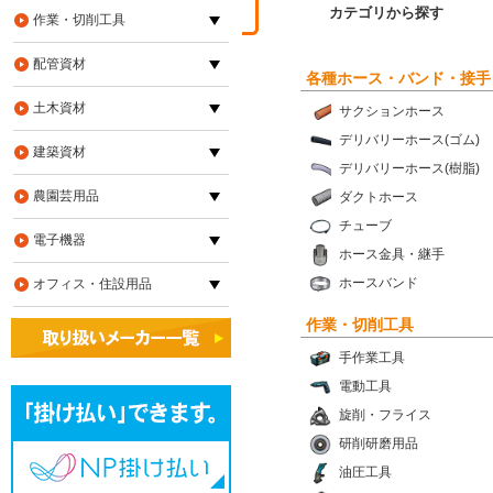
カテゴリから探す
作業・切削工具
配管資材
各種ホース・バンド・接手
土木資材
サクションホース
デリバリーホース(ゴム)
建築資材
デリバリーホース(樹脂)
農園芸用品
ダクトホース
チューブ
電子機器
ホース金具・継手
ホースバンド
オフィス・住設用品
作業・切削工具
手作業工具
電動工具
旋削・フライス
研削研磨用品
油圧工具