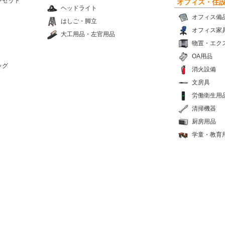
ンセット
オフィス・住
ヘッドライト
オフィス備
はしご・脚立
オフィス家
大工用品・左官用品
物置・エク
OA用品
ッグ
消火設備
文房具
労働衛生用
清掃機器
厨房用品
学童・教育