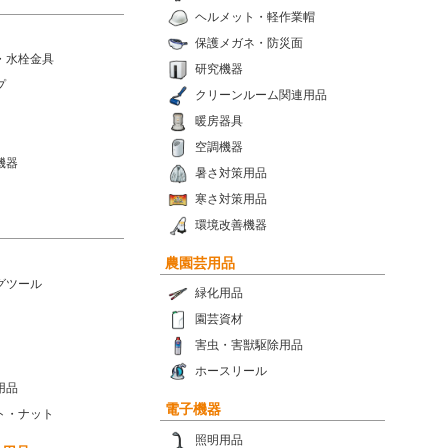
ヘルメット・軽作業帽
保護メガネ・防災面
・水栓金具
研究機器
プ
クリーンルーム関連用品
暖房器具
空調機器
機器
暑さ対策用品
寒さ対策用品
環境改善機器
農園芸用品
グツール
緑化用品
園芸資材
害虫・害獣駆除用品
ホースリール
用品
電子機器
ト・ナット
照明用品