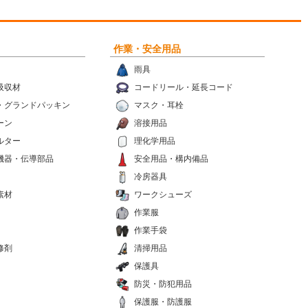
作業・安全用品
雨具
吸収材
コードリール・延長コード
・グランドパッキン
マスク・耳栓
ーン
溶接用品
ルター
理化学用品
機器・伝導部品
安全用品・構内備品
冷房器具
素材
ワークシューズ
作業服
作業手袋
修剤
清掃用品
保護具
防災・防犯用品
保護服・防護服