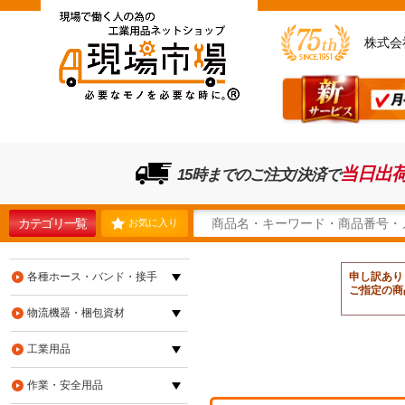
株式会
当日出
15時までのご注文/決済で
カテゴリ一覧
お気に入り
各種ホース・バンド・接手
申し訳あり
ご指定の商
物流機器・梱包資材
工業用品
作業・安全用品