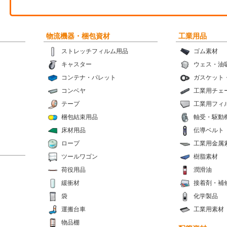
物流機器・梱包資材
工業用品
ストレッチフィルム用品
ゴム素材
キャスター
ウェス・油
コンテナ・パレット
ガスケット
コンベヤ
工業用チェ
テープ
工業用フィ
梱包結束用品
軸受・駆動
床材用品
伝導ベルト
ロープ
工業用金属
ツールワゴン
樹脂素材
荷役用品
潤滑油
緩衝材
接着剤・補
袋
化学製品
運搬台車
工業用素材
物品棚