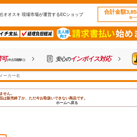
合計金額3,8
社オオスキ 現場市場が運営するECショップ
※一
荷可
インボイス対応
安心の
(※土日祝除く)
ません。
品は販売終了か、ただ今お取扱いできない商品です。
ホームへ戻る