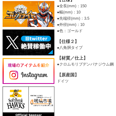
●全長(mm)：150
●幅(mm)：10
●先端径(mm)：3.5
●外径(mm)：10
●色：ゴールド
【仕様２】
●八角胴タイプ
【材質／仕上】
●クロムモリブデンバナジウム鋼
【原産国】
ドイツ