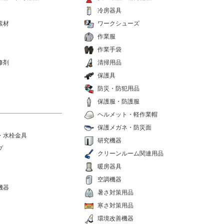
冷房器具
素材
ワークシューズ
作業服
作業手袋
修剤
清掃用品
保護具
防災・防犯用品
保護服・防護服
ヘルメット・軽作業帽
保護メガネ・防災面
・水栓金具
研究機器
プ
クリーンルーム関連用品
暖房器具
空調機器
機器
暑さ対策用品
寒さ対策用品
環境改善機器