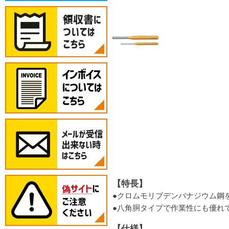
【特長】
●クロムモリブデンバナジウム鋼
●八角胴タイプで作業性にも優れ
【仕様】