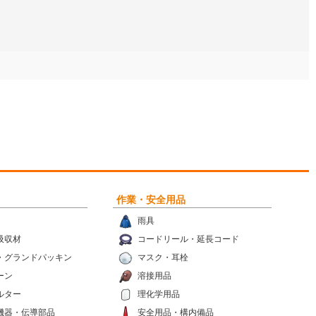
作業・安全用品
雨具
吸収材
コードリール・延長コード
・グランドパッキン
マスク・耳栓
ーン
溶接用品
ルター
理化学用品
機器・伝導部品
安全用品・構内備品