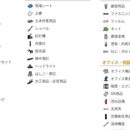
現場シート
建築用品
土嚢
ファスニン
土木作業用品
フィルム
ー
ショベル
ネット
釘打機
建築金物
作業灯
塗装・内装
チ
投光器
ねじ・ボル
懐中電灯
ンセット
オフィス・住
ヘッドライト
オフィス備
はしご・脚立
オフィス家
大工用品・左官用品
物置・エク
OA用品
ッグ
消火設備
文房具
労働衛生用
清掃機器