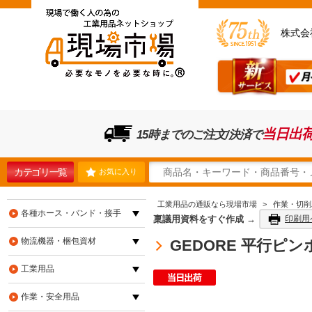
株式会
当日出
15時までのご注文/決済で
カテゴリ一覧
お気に入り
工業用品の通販なら現場市場
>
作業・切削
各種ホース・バンド・接手
稟議用資料をすぐ作成 →
印刷用
物流機器・梱包資材
GEDORE 平行ピンポンチ
工業用品
作業・安全用品