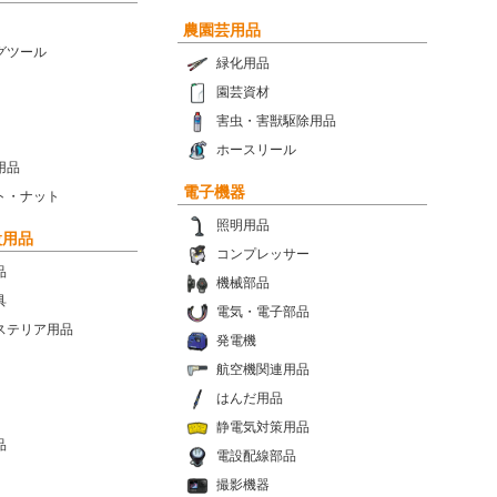
農園芸用品
グツール
緑化用品
園芸資材
害虫・害獣駆除用品
ホースリール
用品
電子機器
ト・ナット
照明用品
設用品
コンプレッサー
品
機械部品
具
電気・電子部品
ステリア用品
発電機
航空機関連用品
はんだ用品
静電気対策用品
品
電設配線部品
撮影機器