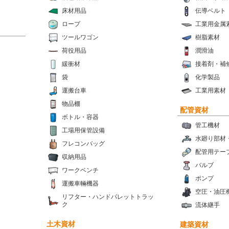
床材用品
伝導ベルト
ロープ
工業用金属
ツールワゴン
樹脂素材
荷役用品
潤滑油
緩衝材
接着剤・補
袋
化学製品
運搬台車
工業用素材
物品棚
配管資材
ボトル・容器
管工機材
工場用保管設備
水廻り部材
フレコンバッグ
配管用テー
収納用品
バルブ
ワークベンチ
ポンプ
運搬車輛機器
空圧・油圧
リフター・ハンドパレットトラッ
ク
流体継手
土木資材
建築資材