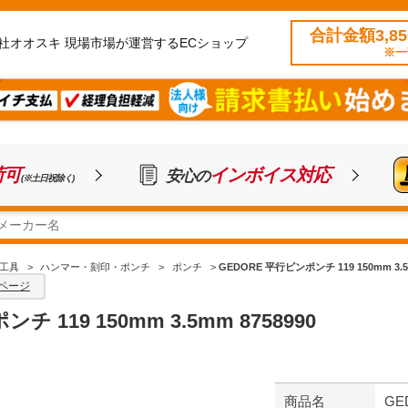
合計金額3,8
社オオスキ 現場市場が運営するECショップ
※一
荷可
インボイス対応
安心の
(※土日祝除く)
工具
>
ハンマー・刻印・ポンチ
>
ポンチ
>
GEDORE 平行ピンポンチ 119 150mm 3.5m
ページ
 119 150mm 3.5mm 8758990
商品名
GE