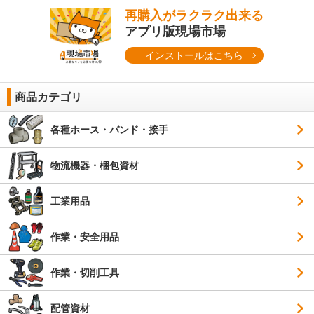
再購入がラクラク出来る
アプリ版現場市場
インストールはこちら
商品カテゴリ
各種ホース・バンド・接手
物流機器・梱包資材
工業用品
作業・安全用品
作業・切削工具
配管資材