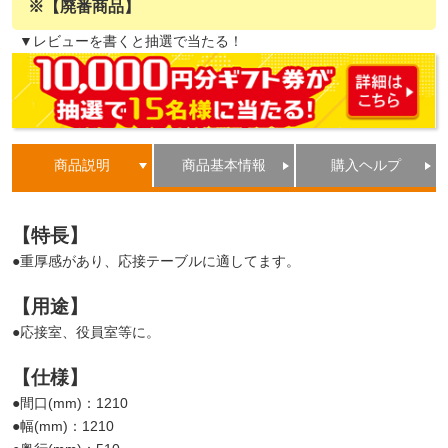
※【廃番商品】
▼レビューを書くと抽選で当たる！
商品説明
商品基本情報
購入ヘルプ
【特長】
●重厚感があり、応接テーブルに適してます。
【用途】
●応接室、役員室等に。
【仕様】
●間口(mm)：1210
●幅(mm)：1210