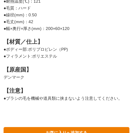
●耐熱温度(℃)：121
●毛質：ハード
●線径(mm)：0.50
●毛丈(mm)：42
●幅×奥行×厚さ(mm)：200×60×120
【材質／仕上】
●ボディー部:ポリプロピレン（PP)
●フィラメント:ポリエステル
【原産国】
デンマーク
【注意】
●ブラシの毛を機械や道具類に挟まないよう注意してください。