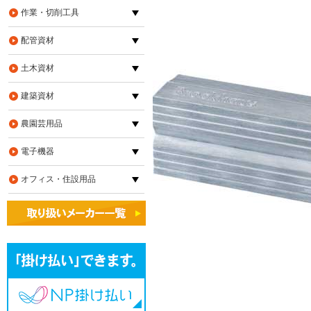
作業・切削工具
配管資材
土木資材
建築資材
農園芸用品
電子機器
オフィス・住設用品