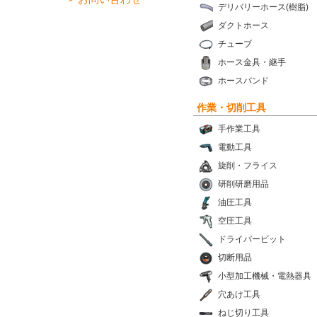
デリバリーホース(樹脂)
ダクトホース
チューブ
ホース金具・継手
ホースバンド
作業・切削工具
手作業工具
電動工具
旋削・フライス
研削研磨用品
油圧工具
空圧工具
ドライバービット
切断用品
小型加工機械・電熱器具
穴あけ工具
ねじ切り工具