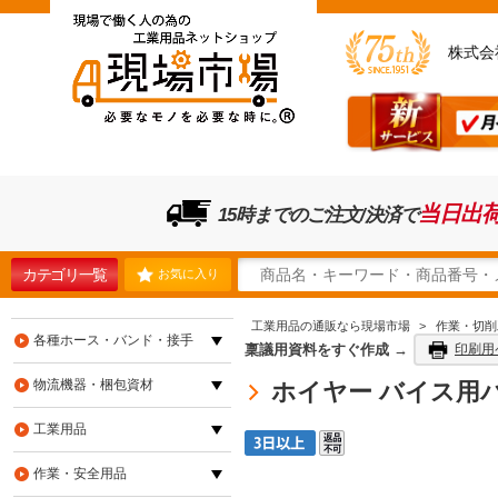
株式会
当日出
15時までのご注文/決済で
カテゴリ一覧
お気に入り
工業用品の通販なら現場市場
>
作業・切削
各種ホース・バンド・接手
稟議用資料をすぐ作成 →
印刷用
物流機器・梱包資材
ホイヤー バイス用パーツ
工業用品
作業・安全用品