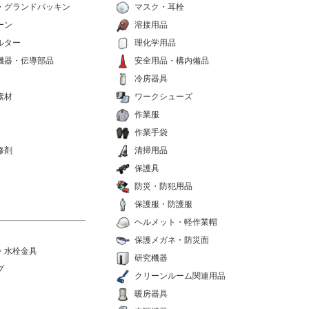
・グランドパッキン
マスク・耳栓
ーン
溶接用品
ルター
理化学用品
機器・伝導部品
安全用品・構内備品
冷房器具
素材
ワークシューズ
作業服
作業手袋
修剤
清掃用品
保護具
防災・防犯用品
保護服・防護服
ヘルメット・軽作業帽
保護メガネ・防災面
・水栓金具
研究機器
プ
クリーンルーム関連用品
暖房器具