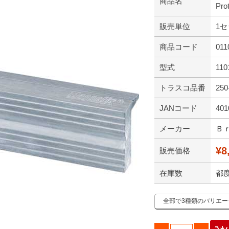
商品名
Pro
販売単位
1セ
商品コード
011
型式
110
トラスコ品番
250
JANコード
401
メーカー
Ｂ
¥8
販売価格
在庫数
都
全部で3種類のバリエ