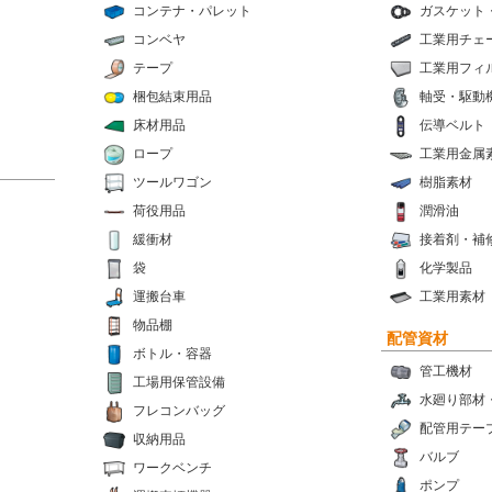
コンテナ・パレット
ガスケット
コンベヤ
工業用チェ
テープ
工業用フィ
梱包結束用品
軸受・駆動
床材用品
伝導ベルト
ロープ
工業用金属
ツールワゴン
樹脂素材
荷役用品
潤滑油
緩衝材
接着剤・補
袋
化学製品
運搬台車
工業用素材
物品棚
配管資材
ボトル・容器
管工機材
工場用保管設備
水廻り部材
フレコンバッグ
配管用テー
収納用品
バルブ
ワークベンチ
ポンプ