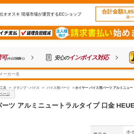
合計金額3,8
社オオスキ 現場市場が運営するECショップ
※一
荷可
インボイス対応
安心の
(※土日祝除く)
工具
>
クランプ・バイス
>
バイス用パーツ
>
ホイヤー バイス用パーツ アルミニュートラルタイプ
ページ
 アルミニュートラルタイプ 口金 HEUER Protec
ホ