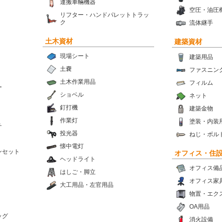
運搬車輛機器
空圧・油圧
リフター・ハンドパレットトラッ
ク
流体継手
土木資材
建築資材
現場シート
建築用品
土嚢
ファスニン
土木作業用品
フィルム
ー
ショベル
ネット
釘打機
建築金物
作業灯
塗装・内装
チ
投光器
ねじ・ボル
懐中電灯
ンセット
オフィス・住
ヘッドライト
オフィス備
はしご・脚立
オフィス家
大工用品・左官用品
物置・エク
OA用品
ッグ
消火設備