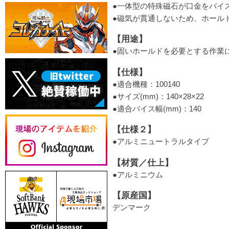
●一体型の特殊磁石が口金をバイ
●磁気が貫通しないため、ホール
【用途】
●固いホールドを必要とする作業
【仕様】
●適合機種：100140
●サイズ(mm)：140×28×22
●適合バイス幅(mm)：140
【仕様２】
●アルミニュートラルタイプ
【材質／仕上】
●アルミニウム
【原産国】
デンマーク