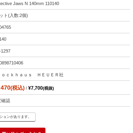
tective Jaws N 140mm 110140
ット(入数:2個)
04765
140
-1297
0898710406
ｒｏｃｋｈａｕｓ ＨＥＵＥＲ社
,470
(税込)
/
¥7,700
(税抜)
度確認
ーションがあります。