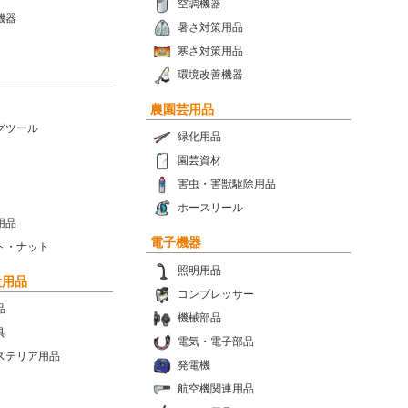
空調機器
機器
暑さ対策用品
寒さ対策用品
環境改善機器
農園芸用品
グツール
緑化用品
園芸資材
害虫・害獣駆除用品
ホースリール
用品
電子機器
ト・ナット
照明用品
設用品
コンプレッサー
品
機械部品
具
電気・電子部品
ステリア用品
発電機
航空機関連用品