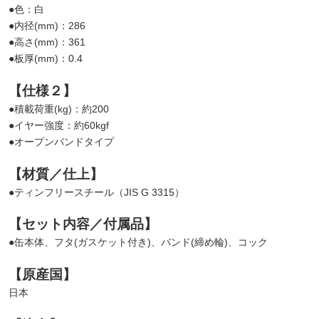
●色：白
●内径(mm)：286
●高さ(mm)：361
●板厚(mm)：0.4
【仕様２】
●積載荷重(kg)：約200
●イヤー強度：約60kgf
●オープンバンドタイプ
【材質／仕上】
●ティンフリースチール（JIS G 3315）
【セット内容／付属品】
●缶本体、フタ(ガスケット付き)、バンド(締め輪)、コック
【原産国】
日本