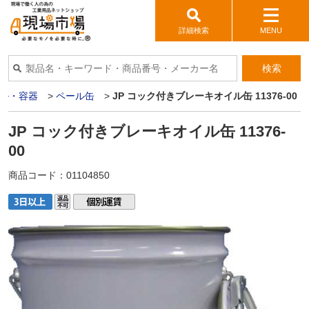
詳細検索
MENU
検索
ル・容器
>
ペール缶
>
JP コック付きブレーキオイル缶 11376-00
JP コック付きブレーキオイル缶 11376-
00
商品コード：
01104850