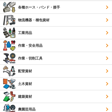
各種ホース・バンド・接手
物流機器・梱包資材
工業用品
作業・安全用品
作業・切削工具
配管資材
土木資材
建築資材
農園芸用品