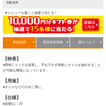
別配送料
▼レビューを書くと抽選で当たる！
商品説明
商品基本情報
購入ヘルプ
【特長】
●胴体にコックを装着し、手を汚さず簡単にオイルを抽出すること
が可能な構造になっています。
【用途】
●オイルなどの小出し用に。
【仕様】
●容量(L)：20