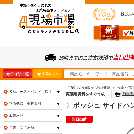
株式会
当日出
15時までのご注文/決済で
カテゴリ一覧
お気に入り
工業用品の通販なら現場市場
>
作業・切削
各種ホース・バンド・接手
稟議用資料をすぐ作成 →
印刷用
物流機器・梱包資材
ボッシュ サイドハンドル
工業用品
作業・安全用品