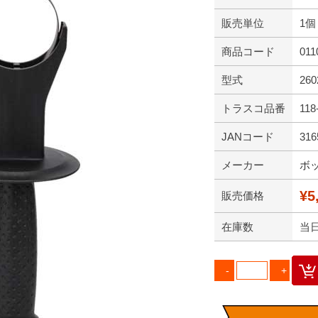
販売単位
1個
商品コード
011
型式
260
トラスコ品番
118
JANコード
316
メーカー
ボ
¥5
販売価格
在庫数
当