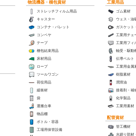
物流機器・梱包資材
工業用品
ストレッチフィルム用品
ゴム素材
キャスター
ウェス・油
コンテナ・パレット
ガスケット
コンベヤ
工業用チェ
テープ
工業用フィ
梱包結束用品
軸受・駆動
床材用品
伝導ベルト
ロープ
工業用金属
ツールワゴン
樹脂素材
荷役用品
潤滑油
緩衝材
接着剤・補
袋
化学製品
運搬台車
工業用素材
物品棚
配管資材
ボトル・容器
管工機材
工場用保管設備
水廻り部材