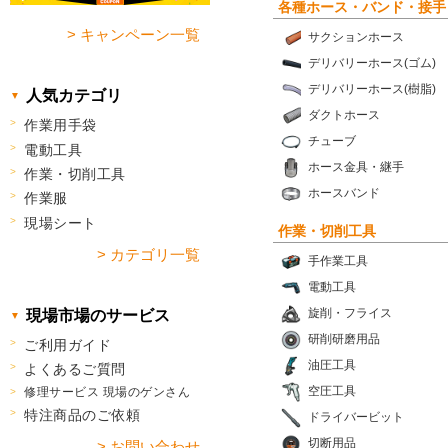
各種ホース・バンド・接手
> キャンペーン一覧
サクションホース
デリバリーホース(ゴム)
デリバリーホース(樹脂)
人気カテゴリ
ダクトホース
作業用手袋
チューブ
電動工具
ホース金具・継手
作業・切削工具
ホースバンド
作業服
現場シート
作業・切削工具
> カテゴリ一覧
手作業工具
電動工具
旋削・フライス
現場市場のサービス
研削研磨用品
ご利用ガイド
油圧工具
よくあるご質問
空圧工具
修理サービス 現場のゲンさん
特注商品のご依頼
ドライバービット
切断用品
> お問い合わせ