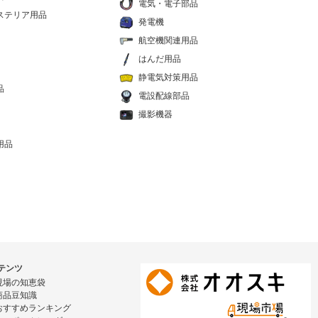
電気・電子部品
ステリア用品
発電機
航空機関連用品
はんだ用品
静電気対策用品
品
電設配線部品
撮影機器
用品
テンツ
現場の知恵袋
商品豆知識
おすすめランキング