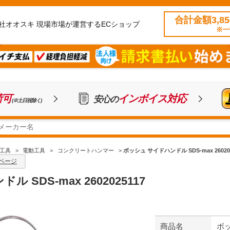
合計金額3,8
社オオスキ 現場市場が運営するECショップ
※一
荷可
インボイス対応
安心の
(※土日祝除く)
工具
>
電動工具
>
コンクリートハンマー
>
ボッシュ サイドハンドル SDS-max 260202
ページ
 SDS-max 2602025117
商品名
ボッ