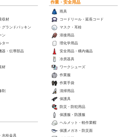
作業・安全用品
雨具
吸収材
コードリール・延長コード
・グランドパッキン
マスク・耳栓
ーン
溶接用品
ルター
理化学用品
機器・伝導部品
安全用品・構内備品
冷房器具
素材
ワークシューズ
作業服
作業手袋
修剤
清掃用品
保護具
防災・防犯用品
保護服・防護服
ヘルメット・軽作業帽
保護メガネ・防災面
・水栓金具