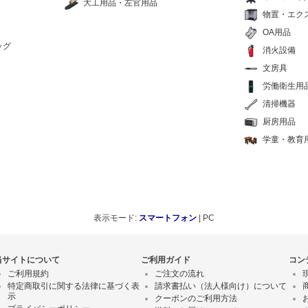
大工用品・左官用品
物置・エク
OA用品
ッグ
消火設備
文房具
労働衛生用
清掃機器
厨房用品
学童・教育
表示モード:
スマートフォン
| PC
当サイトについて
ご利用ガイド
コン
ご利用規約
ご注文の流れ
特定商取引に関する法律に基づく表
請求書払い（法人様向け）について
示
クーポンのご利用方法