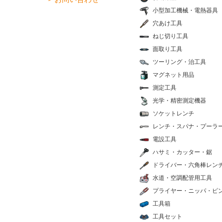
小型加工機械・電熱器具
穴あけ工具
ねじ切り工具
面取り工具
ツーリング・治工具
マグネット用品
測定工具
光学・精密測定機器
ソケットレンチ
レンチ・スパナ・プーラ
電設工具
ハサミ・カッター・鋸
ドライバー・六角棒レン
水道・空調配管用工具
プライヤー・ニッパ・ピ
工具箱
工具セット