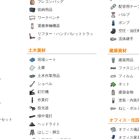
フレコンバッグ
配管用テー
収納用品
バルブ
ワークベンチ
ポンプ
運搬車輛機器
空圧・油圧
リフター・ハンドパレットトラッ
ク
流体継手
土木資材
建築資材
現場シート
建築用品
土嚢
ファスニン
土木作業用品
フィルム
ー
ショベル
ネット
釘打機
建築金物
作業灯
塗装・内装
チ
投光器
ねじ・ボル
懐中電灯
ンセット
オフィス・住
ヘッドライト
オフィス備
はしご・脚立
オフィス家