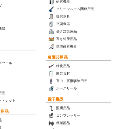
研究機器
プ
クリーンルーム関連用品
暖房器具
空調機器
機器
暑さ対策用品
寒さ対策用品
環境改善機器
農園芸用品
グツール
緑化用品
園芸資材
害虫・害獣駆除用品
ホースリール
用品
電子機器
ト・ナット
照明用品
設用品
コンプレッサー
品
機械部品
具