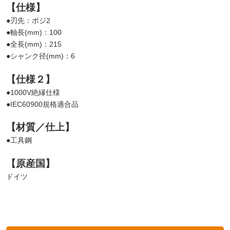
【仕様】
●刃先：ポジ2
●軸長(mm)：100
●全長(mm)：215
●シャンク径(mm)：6
【仕様２】
●1000V絶縁仕様
●IEC60900規格適合品
【材質／仕上】
●工具鋼
【原産国】
ドイツ