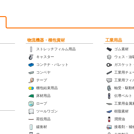
物流機器・梱包資材
工業用品
ストレッチフィルム用品
ゴム素材
キャスター
ウェス・油
コンテナ・パレット
ガスケット
コンベヤ
工業用チェ
テープ
工業用フィ
梱包結束用品
軸受・駆動
床材用品
伝導ベルト
ロープ
工業用金属
ツールワゴン
樹脂素材
荷役用品
潤滑油
緩衝材
接着剤・補