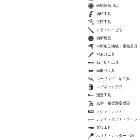
研削研磨用品
油圧工具
空圧工具
ドライバービット
切断用品
小型加工機械・電熱器具
穴あけ工具
ねじ切り工具
面取り工具
ツーリング・治工具
マグネット用品
測定工具
光学・精密測定機器
ソケットレンチ
レンチ・スパナ・プーラ
電設工具
ハサミ・カッター・鋸