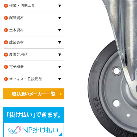
作業・切削工具
配管資材
土木資材
建築資材
農園芸用品
電子機器
オフィス・住設用品