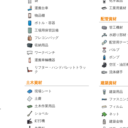
袋
化学製品
運搬台車
工業用素材
物品棚
配管資材
ボトル・容器
管工機材
工場用保管設備
水廻り部材
フレコンバッグ
配管用テー
収納用品
バルブ
ワークベンチ
ポンプ
運搬車輛機器
空圧・油圧
リフター・ハンドパレットトラッ
ク
流体継手
土木資材
建築資材
現場シート
建築用品
土嚢
ファスニン
土木作業用品
フィルム
ー
ショベル
ネット
釘打機
建築金物