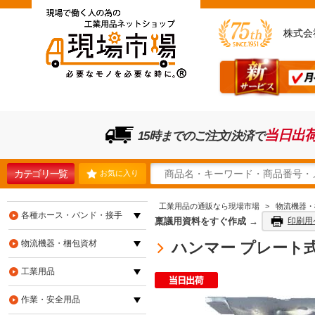
株式会
当日出
15時までのご注文/決済で
カテゴリ一覧
お気に入り
工業用品の通販なら現場市場
>
物流機器・
各種ホース・バンド・接手
稟議用資料をすぐ作成 →
印刷用
物流機器・梱包資材
ハンマー プレート式 固
工業用品
作業・安全用品