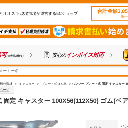
合計金額3,8
社オオスキ 現場市場が運営するECショップ
※一
荷可
インボイス対応
安心の
(※土日祝除く)
梱包資材
>
キャスター
>
プレート式ゴム車
>
ハンマー プレート式 固定 キャスター 100X5
ページ
定 キャスター 100X56(112X50) ゴム(ベアリ
ハン