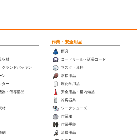
作業・安全用品
雨具
吸収材
コードリール・延長コード
・グランドパッキン
マスク・耳栓
ーン
溶接用品
ルター
理化学用品
機器・伝導部品
安全用品・構内備品
冷房器具
素材
ワークシューズ
作業服
作業手袋
修剤
清掃用品