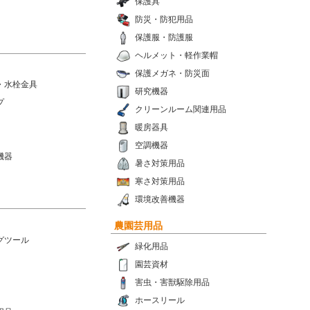
保護具
防災・防犯用品
保護服・防護服
ヘルメット・軽作業帽
保護メガネ・防災面
・水栓金具
研究機器
プ
クリーンルーム関連用品
暖房器具
空調機器
機器
暑さ対策用品
寒さ対策用品
環境改善機器
農園芸用品
グツール
緑化用品
園芸資材
害虫・害獣駆除用品
ホースリール