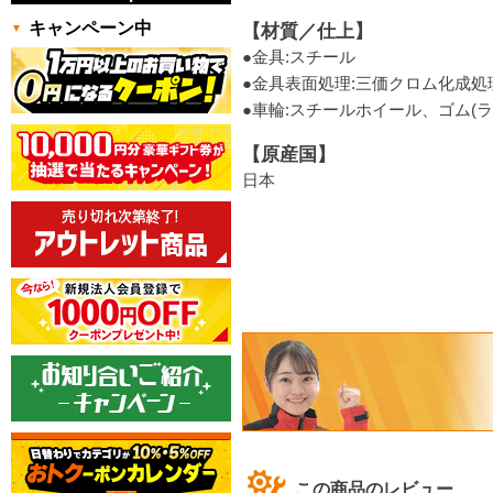
キャンペーン中
【材質／仕上】
●金具:スチール
●金具表面処理:三価クロム化成処
●車輪:スチールホイール、ゴム(
【原産国】
日本
この商品のレビュー