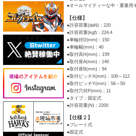
●オールマイティーな中・重量用
【仕様】
●許容荷重(daN)：220
●許容荷重(kgf)：224.4
●車輪径D(mm)：150
●車輪幅(mm)：40
●取付高H(mm)：199
●取付座A(mm)：140
●取付座B(mm)：94
●取付ピッチX(mm)：100～112
●取付ピッチY(mm)：56～50
●取付穴径P(mm)：11
●タイプ：固定式
●許容荷重(N)：2200
【仕様２】
●プレート式
●固定式