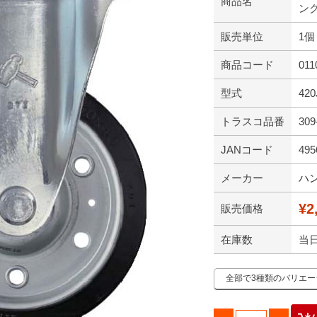
商品名
ング
販売単位
1個
商品コード
011
型式
420
トラスコ品番
309
JANコード
495
メーカー
ハ
¥2
販売価格
在庫数
当
全部で3種類のバリエ