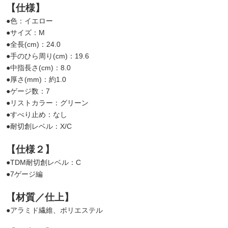
【仕様】
●色：イエロー
●サイズ：M
●全長(cm)：24.0
●手のひら周り(cm)：19.6
●中指長さ(cm)：8.0
●厚さ(mm)：約1.0
●ゲージ数：7
●リストカラー：グリーン
●すべり止め：なし
●耐切創レベル：X/C
【仕様２】
●TDM耐切創レベル：C
●7ゲージ編
【材質／仕上】
●アラミド繊維、ポリエステル