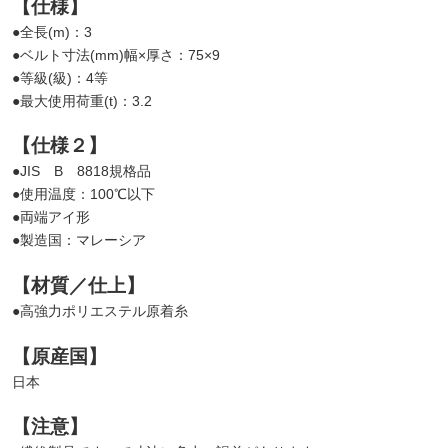
【仕様】
●全長(m)：3
●ベルト寸法(mm)幅×厚さ：75×9
●等級(級)：4等
●最大使用荷重(t)：3.2
【仕様２】
●JIS B 8818規格品
●使用温度：100℃以下
●両端アイ形
●製造国：マレーシア
【材質／仕上】
●高強力ポリエステル原着糸
【原産国】
日本
【注意】