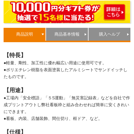
商品説明
商品基本情報
購入ヘルプ
【特長】
●軽量、剛性、加工性に優れ幅広い用途に使用可です。
●ポリエチレン樹脂を表面塗装したアルミシートでサンドイッチし
たものです。
【用途】
●工場内「安全標語」「５S運動」「無災害記録表」などを自社で作
成プリントアウトし弊社看板枠と組み合わせれば簡単に安くきれい
にできます。
●看板、内装、店舗装飾、間仕切り、框ドア、など。
【仕様】