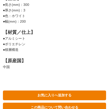
●長さ(mm)：300
●厚さ(mm)：3
●色：ホワイト
●幅(mm)：200
【材質／仕上】
●アルミシート
●ポリエチレン
●積層構造
【原産国】
中国