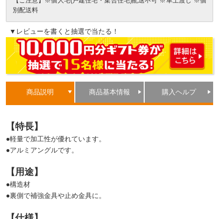
【ご注意】※個人宅(戸建住宅・集合住宅)配送不可 ※車上渡し ※個
別配送料
▼レビューを書くと抽選で当たる！
商品説明
商品基本情報
購入ヘルプ
【特長】
●軽量で加工性が優れています。
●アルミアングルです。
【用途】
●構造材
●裏側で補強金具や止め金具に。
【仕様】