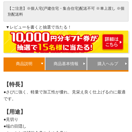
【ご注意】※個人宅(戸建住宅・集合住宅)配送不可 ※車上渡し ※個
別配送料
▼レビューを書くと抽選で当たる！
商品説明
商品基本情報
購入ヘルプ
【特長】
●さびに強く、軽量で加工性が優れ、見栄え良く仕上げるのに最適
です。
【用途】
●見切り
●端の目隠し