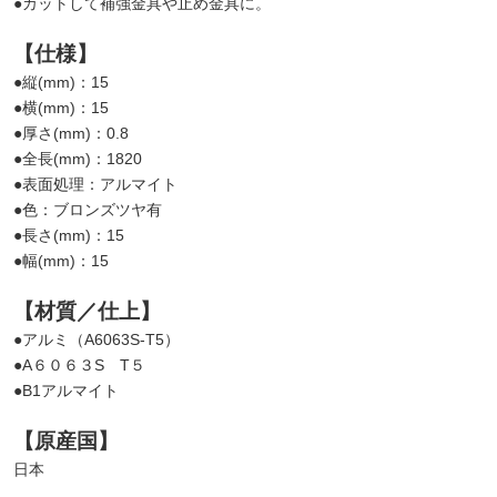
●カットして補強金具や止め金具に。
【仕様】
●縦(mm)：15
●横(mm)：15
●厚さ(mm)：0.8
●全長(mm)：1820
●表面処理：アルマイト
●色：ブロンズツヤ有
●長さ(mm)：15
●幅(mm)：15
【材質／仕上】
●アルミ（A6063S-T5）
●A６０６３S T５
●B1アルマイト
【原産国】
日本