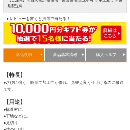
【ご注意】※個人宅(戸建住宅・集合住宅)配送不可 ※車上渡し ※個
別配送料
▼レビューを書くと抽選で当たる！
商品説明
商品基本情報
購入ヘルプ
【特長】
●さびに強く、軽量で加工性が優れ、見栄え良く仕上げるのに最適
です。
【用途】
●構造材に。
●下地などに。
●見切り
●端の目隠し