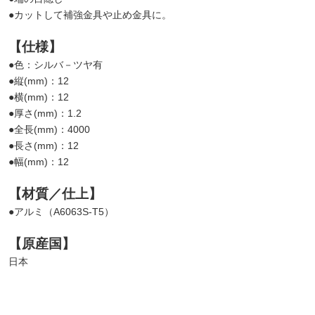
●カットして補強金具や止め金具に。
【仕様】
●色：シルバ－ツヤ有
●縦(mm)：12
●横(mm)：12
●厚さ(mm)：1.2
●全長(mm)：4000
●長さ(mm)：12
●幅(mm)：12
【材質／仕上】
●アルミ（A6063S-T5）
【原産国】
日本