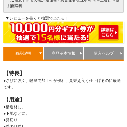
【ご注意】※個人宅(戸建住宅・集合住宅)配送不可 ※車上渡し ※個
別配送料
▼レビューを書くと抽選で当たる！
商品説明
商品基本情報
購入ヘルプ
【特長】
●さびに強く、軽量で加工性が優れ、見栄え良く仕上げるのに最適
です。
【用途】
●構造材に。
●下地などに。
●見切り
●端の目隠し