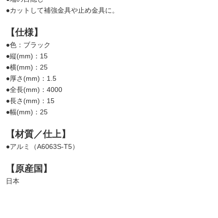
●カットして補強金具や止め金具に。
【仕様】
●色：ブラック
●縦(mm)：15
●横(mm)：25
●厚さ(mm)：1.5
●全長(mm)：4000
●長さ(mm)：15
●幅(mm)：25
【材質／仕上】
●アルミ（A6063S-T5）
【原産国】
日本