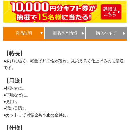
商品説明
商品基本情報
購入ヘルプ
【特長】
●さびに強く、軽量で加工性が優れ、見栄え良く仕上げるのに最適
です。
【用途】
●構造材に。
●下地などに。
●見切り
●端の目隠し
●カットして補強金具や止め金具に。
【仕様】