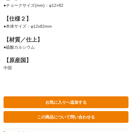
●チョークサイズ(mm)：φ12×82
【仕様２】
●本体サイズ：φ12x82mm
【材質／仕上】
●硫酸カルシウム
【原産国】
中国