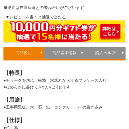
※納期は在庫状況との兼ね合いがございます。
▼レビューを書くと抽選で当たる！
商品説明
商品基本情報
購入ヘルプ
【特長】
●チョークを汚れ、衝撃、水濡れから守るプラケース入り
●なめらかに書けてきれいに消せます
【用途】
●工事用黒板、木、石、鉄、コンクリートへの書き込み
【仕様】
●色：赤