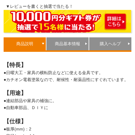
▼レビューを書くと抽選で当たる！
商品説明
商品基本情報
購入ヘルプ
【特長】
●日曜大工・家具の横転防止などに使える金具です。
●カチオン電着塗装なので、耐候性・耐薬品性にすぐれています。
【用途】
●連結部品や家具の補強に。
●自動車部品、ＤＩＹに
【仕様】
●板厚(mm)：2