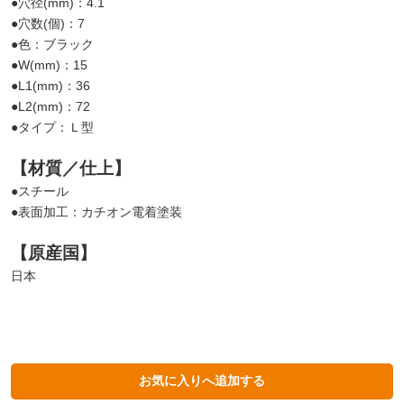
●穴径(mm)：4.1
●穴数(個)：7
●色：ブラック
●W(mm)：15
●L1(mm)：36
●L2(mm)：72
●タイプ：Ｌ型
【材質／仕上】
●スチール
●表面加工：カチオン電着塗装
【原産国】
日本