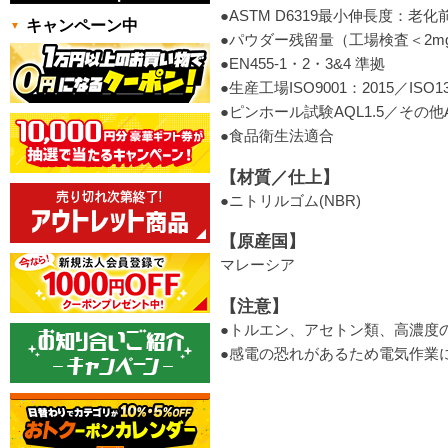
●ASTM D6319最小伸長度：老化
キャンペーン中
●パウダー残留量（工場検査＜2m
●EN455-1・2・3&4 準拠
●生産工場ISO9001：2015／ISO1
●ピンホール試験AQL1.5／その他A
●食品衛生法適合
【材質／仕上】
●ニトリルゴム(NBR)
【原産国】
マレーシア
【注意】
●トルエン、アセトン類、高濃度
●感電の恐れがあるため電気作業