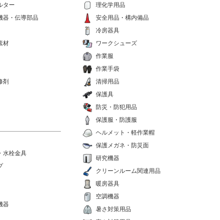
ルター
理化学用品
機器・伝導部品
安全用品・構内備品
冷房器具
素材
ワークシューズ
作業服
作業手袋
修剤
清掃用品
保護具
防災・防犯用品
保護服・防護服
ヘルメット・軽作業帽
保護メガネ・防災面
・水栓金具
研究機器
プ
クリーンルーム関連用品
暖房器具
空調機器
機器
暑さ対策用品