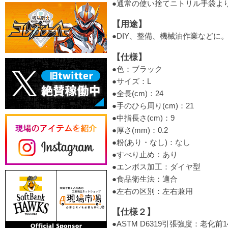
●通常の使い捨てニトリル手袋よ
【用途】
●DIY、整備、機械油作業などに
【仕様】
●色：ブラック
●サイズ：L
●全長(cm)：24
●手のひら周り(cm)：21
●中指長さ(cm)：9
●厚さ(mm)：0.2
●粉(あり・なし)：なし
●すべり止め：あり
●エンボス加工：ダイヤ型
●食品衛生法：適合
●左右の区別：左右兼用
【仕様２】
●ASTM D6319引張強度：老化前14