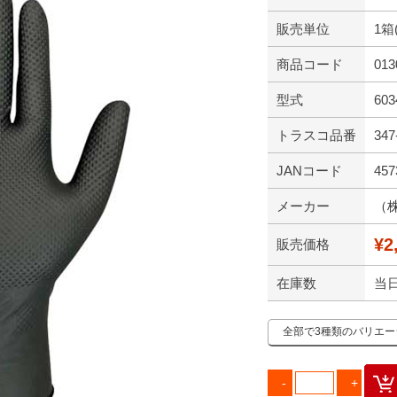
販売単位
1箱
商品コード
013
型式
603
トラスコ品番
347
JANコード
457
メーカー
（
¥2
販売価格
在庫数
当
全部で3種類のバリエ