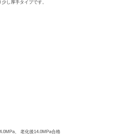
り少し厚手タイプです。
。
.0MPa、 老化後14.0MPa合格