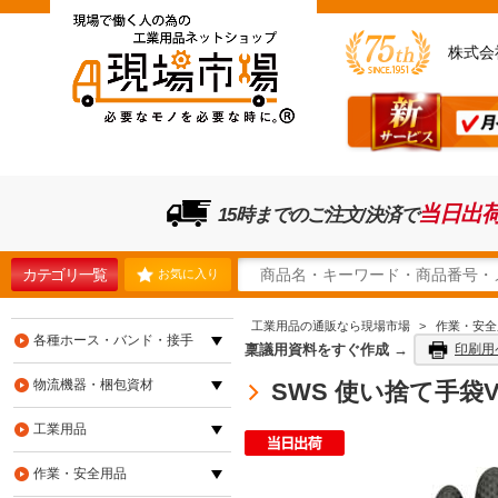
株式会
当日出
15時までのご注文/決済で
カテゴリ一覧
お気に入り
工業用品の通販なら現場市場
>
作業・安全
各種ホース・バンド・接手
稟議用資料をすぐ作成 →
印刷用
物流機器・梱包資材
SWS 使い捨て手袋V
工業用品
作業・安全用品