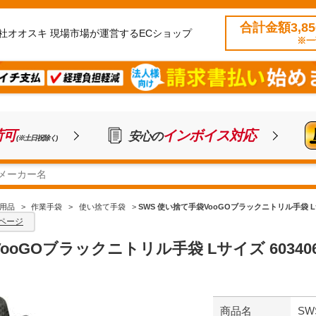
合計金額3,8
社オオスキ 現場市場が運営するECショップ
※一
荷可
インボイス対応
安心の
(※土日祝除く)
用品
>
作業手袋
>
使い捨て手袋
>
SWS 使い捨て手袋VooGOブラックニトリル手袋 Lサ
ページ
ooGOブラックニトリル手袋 Lサイズ 60340
商品名
SW