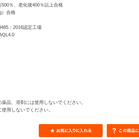
前500％、老化後400％以上合格
g）合格
3485：2016認定工場
QL4.0
の薬品、溶剤には使用しないでください。
に使用しないでください。