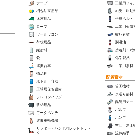
テープ
工業用フィ
梱包結束用品
軸受・駆動
床材用品
伝導ベルト
ロープ
工業用金属
ツールワゴン
樹脂素材
荷役用品
潤滑油
緩衝材
接着剤・補
袋
化学製品
運搬台車
工業用素材
物品棚
配管資材
ボトル・容器
管工機材
工場用保管設備
水廻り部材
フレコンバッグ
配管用テー
収納用品
バルブ
ワークベンチ
ポンプ
運搬車輛機器
空圧・油圧
リフター・ハンドパレットトラッ
ク
流体継手