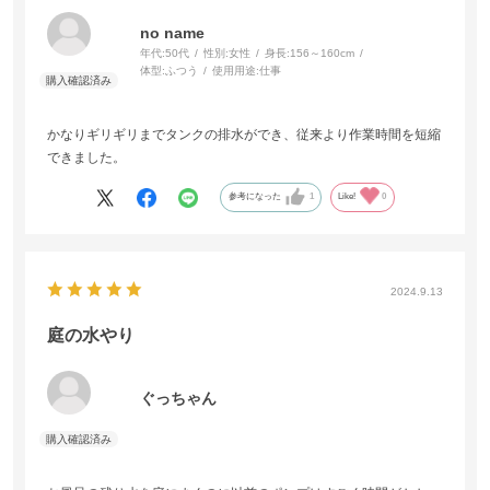
no name
年代:
50代
性別:
女性
身長:
156～160cm
体型:
ふつう
使用用途:
仕事
かなりギリギリまでタンクの排水ができ、従来より作業時間を短縮
できました。
参考になった
1
Like!
0
2024.9.13
庭の水やり
ぐっちゃん