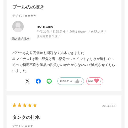
プールの水抜き
デザイン
:★★★★
no name
年代:
30代
性別:
男性
身長:
180cm～
体型:
大柄
使用用途:
普段使い
パワーもあり高低差も問題なく排水できました
星マイナス1は黒い部分と青い部分のジョイントより水が漏れてい
るので初期不良か製品の性質なのかわからないので減点させてもら
いました。
参考になった
0
Like!
0
2024.11.1
タンクの排水
デザイン
:★★★