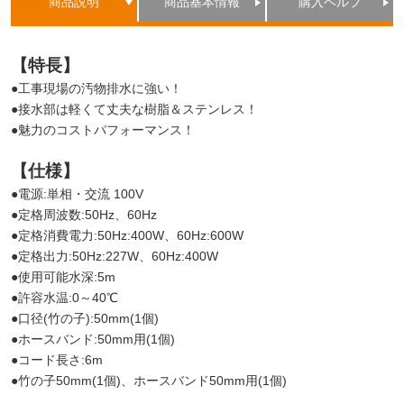
商品説明
商品基本情報
購入ヘルプ
【特長】
●工事現場の汚物排水に強い！
●接水部は軽くて丈夫な樹脂＆ステンレス！
●魅力のコストパフォーマンス！
【仕様】
●電源:単相・交流 100V
●定格周波数:50Hz、60Hz
●定格消費電力:50Hz:400W、60Hz:600W
●定格出力:50Hz:227W、60Hz:400W
●使用可能水深:5m
●許容水温:0～40℃
●口径(竹の子):50mm(1個)
●ホースバンド:50mm用(1個)
●コード長さ:6m
●竹の子50mm(1個)、ホースバンド50mm用(1個)