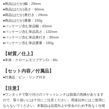
●商品(はだか)幅：29mm
●商品(はだか)高さ：60mm
●商品(はだか)奥行き：29mm
●商品(はだか)重量：150g
●パッケージ含む単品幅：65mm
●パッケージ含む単品高さ：132mm
●パッケージ含む単品奥行き：30mm
●パッケージ含む単品重量：160g
【材質／仕上】
●本体：クロームモリブデンCr－Mo
【セット内容／付属品】
●付属品：ピン・リング付き
【注意】
●ワンタッチで取り付けのソケットレンチは脱落の危険があります
ので、取り扱いには十分にご注意ください。用途以外にはご使用に
ならないでください。本製品は品質向上や安全のため予告なく仕様