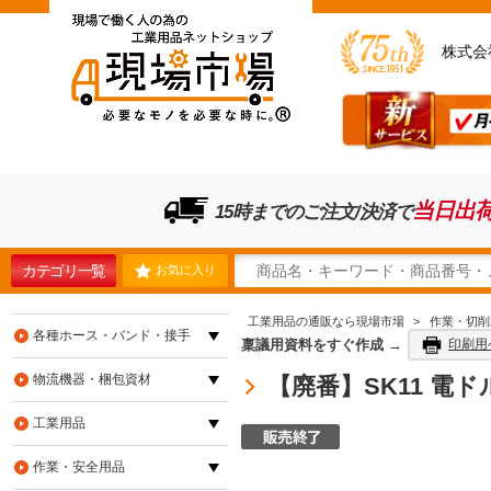
株式会
当日出
15時までのご注文/決済で
カテゴリ一覧
お気に入り
工業用品の通販なら現場市場
>
作業・切削
各種ホース・バンド・接手
稟議用資料をすぐ作成 →
印刷用
物流機器・梱包資材
【廃番】SK11 電
工業用品
作業・安全用品