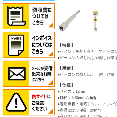
【特長】
●セメントを削り落としてピーコ
●ピーコンの取り出しや廻し作業
【用途】
●ピーコンの取り出し・廻し作業
【仕様】
●サイズ：12mm
●軸径：6.35mm六角軸
●適用機種：電気ドリル・インパ
●商品(はだか)幅：20mm
●商品(はだか)高さ：110mm