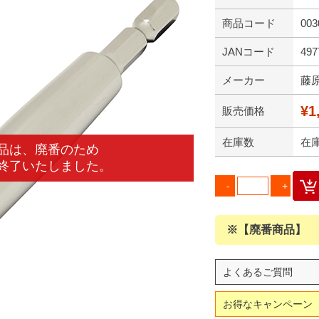
商品コード
003
JANコード
497
メーカー
藤
¥1
販売価格
在庫数
在
※【廃番商品】
よくあるご質問
お得なキャンペーン