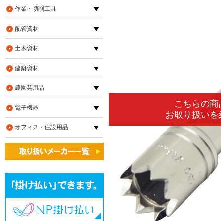
作業・切削工具
配管資材
土木資材
建築資材
農園芸用品
電子機器
オフィス・住設用品