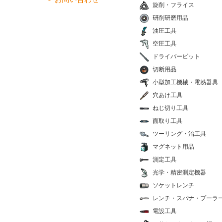
旋削・フライス
研削研磨用品
油圧工具
空圧工具
ドライバービット
切断用品
小型加工機械・電熱器具
穴あけ工具
ねじ切り工具
面取り工具
ツーリング・治工具
マグネット用品
測定工具
光学・精密測定機器
ソケットレンチ
レンチ・スパナ・プーラ
電設工具