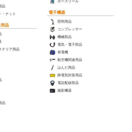
ホースリール
用品
電子機器
ト・ナット
照明用品
設用品
コンプレッサー
品
機械部品
具
電気・電子部品
ステリア用品
発電機
航空機関連用品
はんだ用品
静電気対策用品
品
電設配線部品
撮影機器
用品