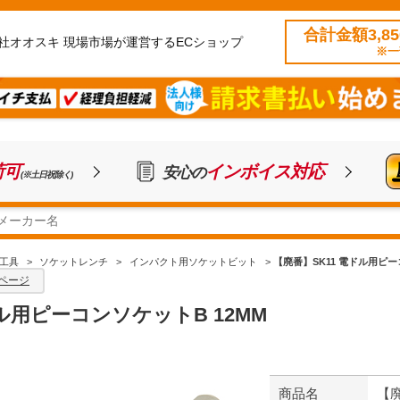
合計金額3,8
社オオスキ 現場市場が運営するECショップ
※一
荷可
インボイス対応
安心の
(※土日祝除く)
工具
>
ソケットレンチ
>
インパクト用ソケットビット
>
【廃番】SK11 電ドル用ピー
ページ
ドル用ピーコンソケットB 12MM
商品名
【廃