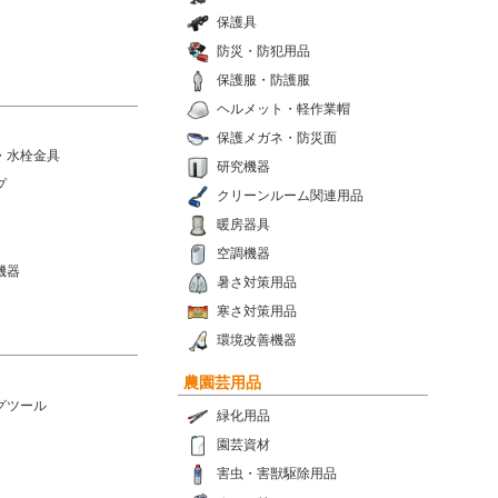
保護具
防災・防犯用品
保護服・防護服
ヘルメット・軽作業帽
保護メガネ・防災面
・水栓金具
研究機器
プ
クリーンルーム関連用品
暖房器具
空調機器
機器
暑さ対策用品
寒さ対策用品
環境改善機器
農園芸用品
グツール
緑化用品
園芸資材
害虫・害獣駆除用品