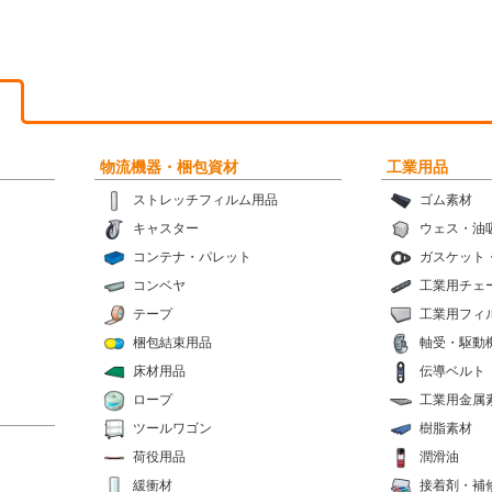
物流機器・梱包資材
工業用品
ストレッチフィルム用品
ゴム素材
キャスター
ウェス・油
コンテナ・パレット
ガスケット
コンベヤ
工業用チェ
テープ
工業用フィ
梱包結束用品
軸受・駆動
床材用品
伝導ベルト
ロープ
工業用金属
ツールワゴン
樹脂素材
荷役用品
潤滑油
緩衝材
接着剤・補