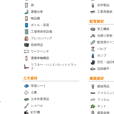
袋
化学製品
運搬台車
工業用素材
物品棚
配管資材
ボトル・容器
管工機材
工場用保管設備
水廻り部材
フレコンバッグ
配管用テー
収納用品
バルブ
ワークベンチ
ポンプ
運搬車輛機器
空圧・油圧
リフター・ハンドパレットトラッ
ク
流体継手
土木資材
建築資材
現場シート
建築用品
土嚢
ファスニン
土木作業用品
フィルム
ー
ショベル
ネット
釘打機
建築金物