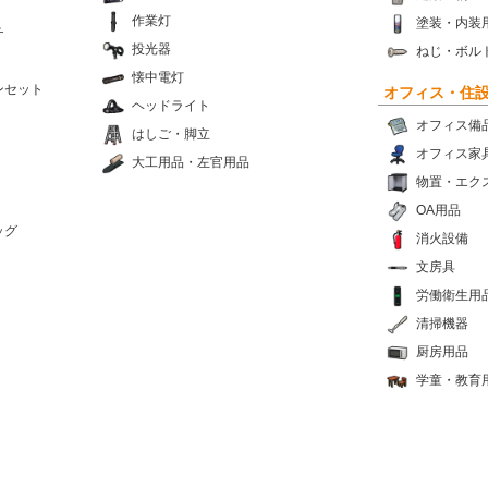
作業灯
塗装・内装
チ
投光器
ねじ・ボル
懐中電灯
ンセット
オフィス・住
ヘッドライト
オフィス備
はしご・脚立
オフィス家
大工用品・左官用品
物置・エク
OA用品
ッグ
消火設備
文房具
労働衛生用
清掃機器
厨房用品
学童・教育