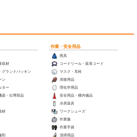
作業・安全用品
雨具
吸収材
コードリール・延長コード
・グランドパッキン
マスク・耳栓
ーン
溶接用品
ルター
理化学用品
機器・伝導部品
安全用品・構内備品
冷房器具
素材
ワークシューズ
作業服
作業手袋
修剤
清掃用品