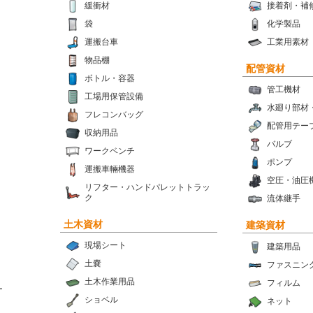
緩衝材
接着剤・補
袋
化学製品
運搬台車
工業用素材
物品棚
配管資材
ボトル・容器
管工機材
工場用保管設備
水廻り部材
フレコンバッグ
配管用テー
収納用品
バルブ
ワークベンチ
ポンプ
運搬車輛機器
空圧・油圧
リフター・ハンドパレットトラッ
ク
流体継手
土木資材
建築資材
現場シート
建築用品
土嚢
ファスニン
土木作業用品
フィルム
ー
ショベル
ネット