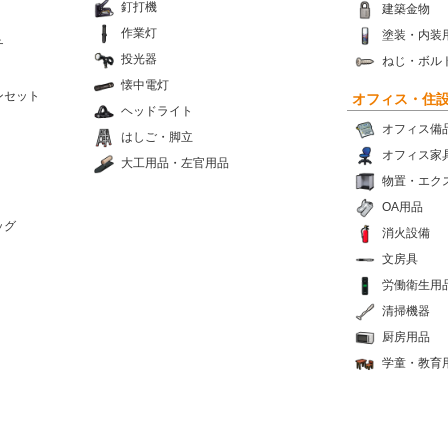
釘打機
建築金物
作業灯
塗装・内装
チ
投光器
ねじ・ボル
懐中電灯
ンセット
オフィス・住
ヘッドライト
オフィス備
はしご・脚立
オフィス家
大工用品・左官用品
物置・エク
OA用品
ッグ
消火設備
文房具
労働衛生用
清掃機器
厨房用品
学童・教育