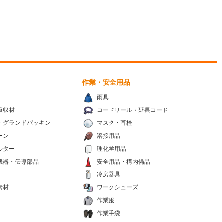
作業・安全用品
雨具
吸収材
コードリール・延長コード
・グランドパッキン
マスク・耳栓
ーン
溶接用品
ルター
理化学用品
機器・伝導部品
安全用品・構内備品
冷房器具
素材
ワークシューズ
作業服
作業手袋