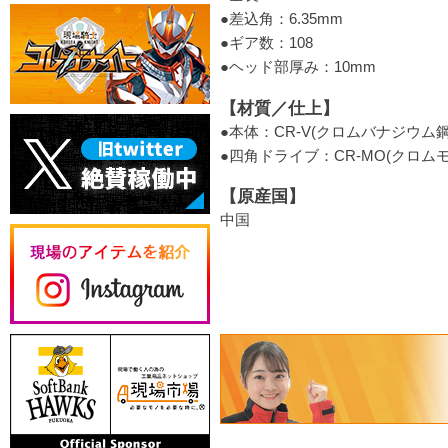
●差込角：6.35mm
●ギア数：108
●ヘッド部厚み：10mm
【材質／仕上】
●本体：CR-V(クロムバナジウム鋼
●四角ドライブ：CR-MO(クロム
【原産国】
中国