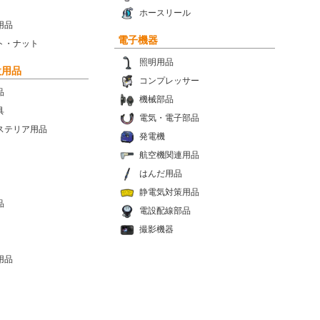
ホースリール
用品
電子機器
ト・ナット
照明用品
設用品
コンプレッサー
品
機械部品
具
電気・電子部品
ステリア用品
発電機
航空機関連用品
はんだ用品
静電気対策用品
品
電設配線部品
撮影機器
用品