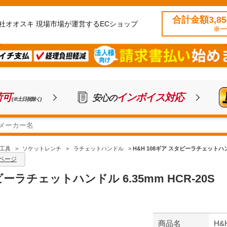
合計金額3,8
社オオスキ 現場市場が運営するECショップ
※一
荷可
インボイス対応
安心の
(※土日祝除く)
工具
>
ソケットレンチ
>
ラチェットハンドル
>
H&H 108ギア スタビーラチェットハンドル
ページ
ビーラチェットハンドル 6.35mm HCR-20S
商品名
H&