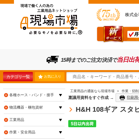
株式会
当日出
15時までのご注文/決済で
カテゴリ一覧
お気に入り
工業用品の通販なら現場市場
>
作業・切削
各種ホース・バンド・接手
稟議用資料をすぐ作成 →
印刷用
物流機器・梱包資材
H&H 108ギア スタ
工業用品
作業・安全用品