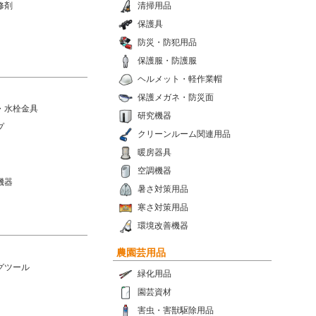
修剤
清掃用品
保護具
防災・防犯用品
保護服・防護服
ヘルメット・軽作業帽
保護メガネ・防災面
・水栓金具
研究機器
プ
クリーンルーム関連用品
暖房器具
空調機器
機器
暑さ対策用品
寒さ対策用品
環境改善機器
農園芸用品
グツール
緑化用品
園芸資材
害虫・害獣駆除用品