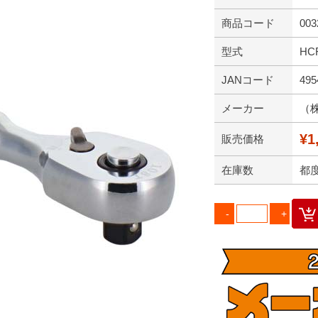
商品コード
003
型式
HC
JANコード
495
メーカー
（
¥1
販売価格
在庫数
都