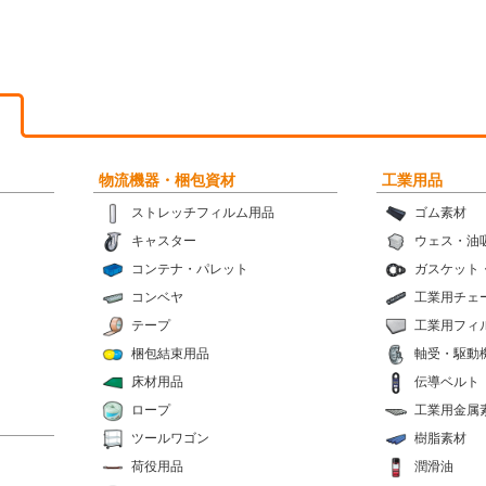
物流機器・梱包資材
工業用品
ストレッチフィルム用品
ゴム素材
キャスター
ウェス・油
コンテナ・パレット
ガスケット
コンベヤ
工業用チェ
テープ
工業用フィ
梱包結束用品
軸受・駆動
床材用品
伝導ベルト
ロープ
工業用金属
ツールワゴン
樹脂素材
荷役用品
潤滑油