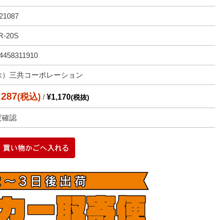
21087
R-20S
4458311910
株）三共コーポレーション
,287
(税込)
/
¥1,170
(税抜)
度確認