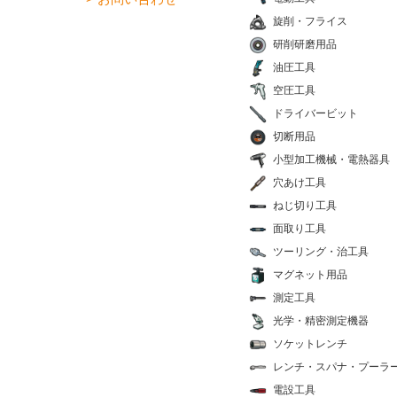
旋削・フライス
研削研磨用品
油圧工具
空圧工具
ドライバービット
切断用品
小型加工機械・電熱器具
穴あけ工具
ねじ切り工具
面取り工具
ツーリング・治工具
マグネット用品
測定工具
光学・精密測定機器
ソケットレンチ
レンチ・スパナ・プーラ
電設工具