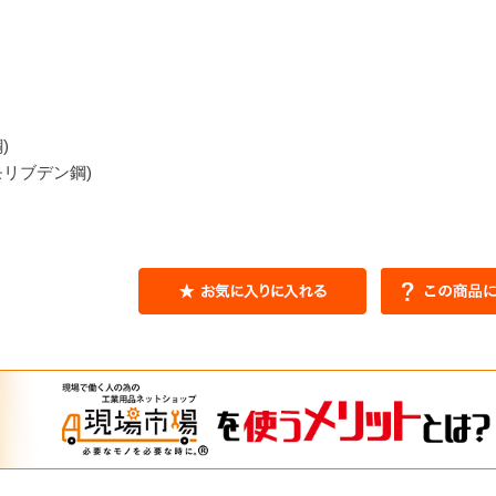
)
モリブデン鋼)