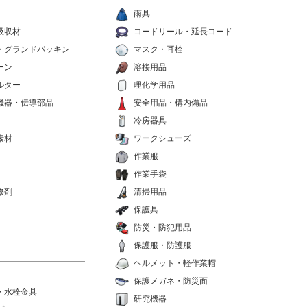
雨具
吸収材
コードリール・延長コード
・グランドパッキン
マスク・耳栓
ーン
溶接用品
ルター
理化学用品
機器・伝導部品
安全用品・構内備品
冷房器具
素材
ワークシューズ
作業服
作業手袋
修剤
清掃用品
保護具
防災・防犯用品
保護服・防護服
ヘルメット・軽作業帽
保護メガネ・防災面
・水栓金具
研究機器