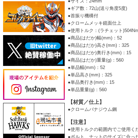
●サイズ：24mm
●ギア数：72山(送り角度5度)
●首振り機構付
●クロームメッキ鏡面仕上
●使用トルク：(ラチェット)504N
●商品(はだか)幅(mm)：52
●商品(はだか)高さ(mm)：325
●商品(はだか)奥行き(mm)：15
●商品(はだか)重量(g)：560
●単品幅(mm)：52
●単品高さ(mm)：325
●単品奥行き(mm)：15
●単品重量(g)：560
【材質／仕上】
●クロームバナジウム鋼
【注意】
●使用トルクの範囲内でご使用く
●ボルト、ナットのサイズに合っ