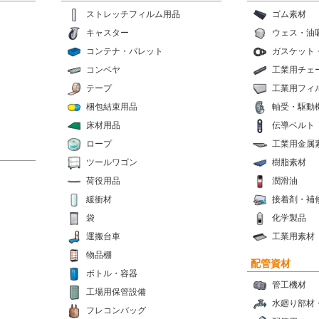
ストレッチフィルム用品
ゴム素材
キャスター
ウェス・油
コンテナ・パレット
ガスケット
コンベヤ
工業用チェ
テープ
工業用フィ
梱包結束用品
軸受・駆動
床材用品
伝導ベルト
ロープ
工業用金属
ツールワゴン
樹脂素材
荷役用品
潤滑油
緩衝材
接着剤・補
袋
化学製品
運搬台車
工業用素材
物品棚
配管資材
ボトル・容器
管工機材
工場用保管設備
水廻り部材
フレコンバッグ