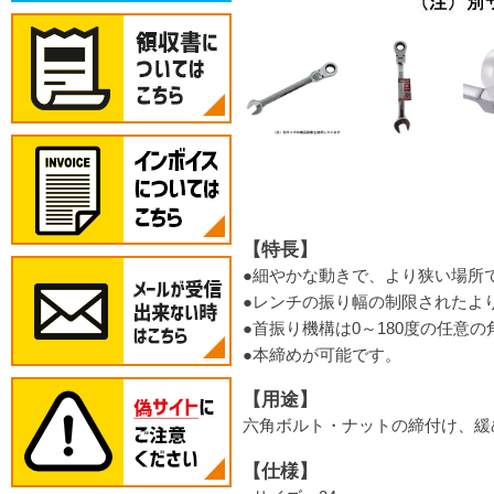
【特長】
●細やかな動きで、より狭い場所
●レンチの振り幅の制限されたよ
●首振り機構は0～180度の任意
●本締めが可能です。
【用途】
六角ボルト・ナットの締付け、緩
【仕様】