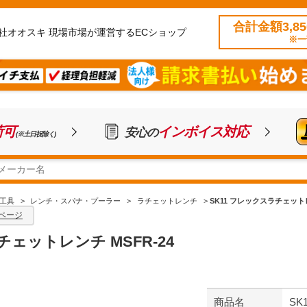
合計金額3,8
社オオスキ 現場市場が運営するECショップ
※一
荷可
インボイス対応
安心の
(※土日祝除く)
工具
>
レンチ・スパナ・プーラー
>
ラチェットレンチ
>
SK11 フレックスラチェットレ
ページ
チェットレンチ MSFR-24
商品名
SK