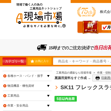
株式会
当日出
15時までのご注文/決済で
カテゴリ一覧
お気に入り
工業用品の通販なら現場市場
>
作業・切削
各種ホース・バンド・接手
稟議用資料をすぐ作成 →
印刷用
物流機器・梱包資材
SK11 フレックスラ
工業用品
作業・安全用品