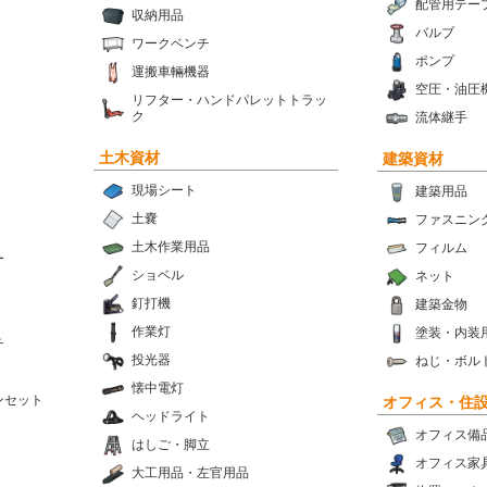
配管用テー
収納用品
バルブ
ワークベンチ
ポンプ
運搬車輛機器
空圧・油圧
リフター・ハンドパレットトラッ
ク
流体継手
土木資材
建築資材
現場シート
建築用品
土嚢
ファスニン
土木作業用品
フィルム
ー
ショベル
ネット
釘打機
建築金物
作業灯
塗装・内装
チ
投光器
ねじ・ボル
懐中電灯
ンセット
オフィス・住
ヘッドライト
オフィス備
はしご・脚立
オフィス家
大工用品・左官用品