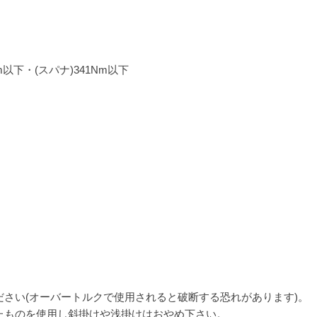
m以下・(スパナ)341Nm以下
ださい(オーバートルクで使用されると破断する恐れがあります)。
たものを使用し斜掛けや浅掛けはおやめ下さい。