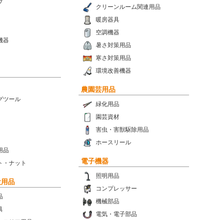
プ
クリーンルーム関連用品
暖房器具
空調機器
機器
暑さ対策用品
寒さ対策用品
環境改善機器
農園芸用品
グツール
緑化用品
園芸資材
害虫・害獣駆除用品
ホースリール
用品
電子機器
ト・ナット
照明用品
設用品
コンプレッサー
品
機械部品
具
電気・電子部品