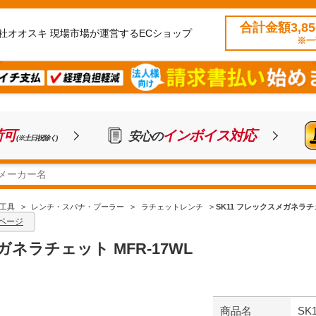
合計金額3,8
社オオスキ 現場市場が運営するECショップ
※一
荷可
インボイス対応
安心の
(※土日祝除く)
工具
>
レンチ・スパナ・プーラー
>
ラチェットレンチ
>
SK11 フレックスメガネラチェ
ページ
ガネラチェット MFR-17WL
商品名
SK