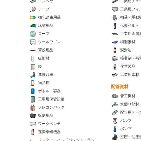
コンベヤ
工業用チェ
テープ
工業用フィ
梱包結束用品
軸受・駆動
床材用品
伝導ベルト
ロープ
工業用金属
ツールワゴン
樹脂素材
荷役用品
潤滑油
緩衝材
接着剤・補
袋
化学製品
運搬台車
工業用素材
物品棚
配管資材
ボトル・容器
管工機材
工場用保管設備
水廻り部材
フレコンバッグ
配管用テー
収納用品
バルブ
ワークベンチ
ポンプ
運搬車輛機器
空圧・油圧
リフター・ハンドパレットトラッ