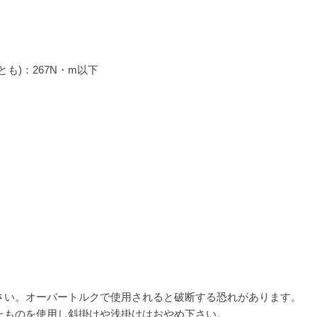
も)：267N・m以下
さい。オーバートルクで使用されると破断する恐れがあります。
たものを使用し斜掛けや浅掛けはおやめ下さい。