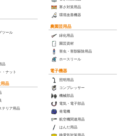
寒さ対策用品
環境改善機器
農園芸用品
グツール
緑化用品
園芸資材
害虫・害獣駆除用品
ホースリール
用品
電子機器
ト・ナット
照明用品
設用品
コンプレッサー
品
機械部品
具
電気・電子部品
ステリア用品
発電機
航空機関連用品
はんだ用品
静電気対策用品