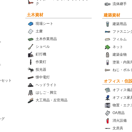
ク
流体継手
土木資材
建築資材
現場シート
建築用品
土嚢
ファスニン
土木作業用品
フィルム
ー
ショベル
ネット
釘打機
建築金物
作業灯
塗装・内装
チ
投光器
ねじ・ボル
懐中電灯
ンセット
オフィス・住
ヘッドライト
オフィス備
はしご・脚立
オフィス家
大工用品・左官用品
物置・エク
OA用品
ッグ
消火設備
文房具