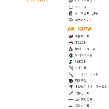
ダクトホース
チューブ
ホース金具・継手
ホースバンド
作業・切削工具
手作業工具
電動工具
旋削・フライス
研削研磨用品
油圧工具
空圧工具
ドライバービット
切断用品
小型加工機械・電熱器具
穴あけ工具
ねじ切り工具
面取り工具