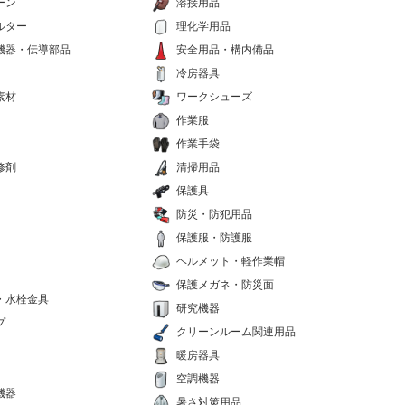
ーン
溶接用品
ルター
理化学用品
機器・伝導部品
安全用品・構内備品
冷房器具
素材
ワークシューズ
作業服
作業手袋
修剤
清掃用品
保護具
防災・防犯用品
保護服・防護服
ヘルメット・軽作業帽
保護メガネ・防災面
・水栓金具
研究機器
プ
クリーンルーム関連用品
暖房器具
空調機器
機器
暑さ対策用品