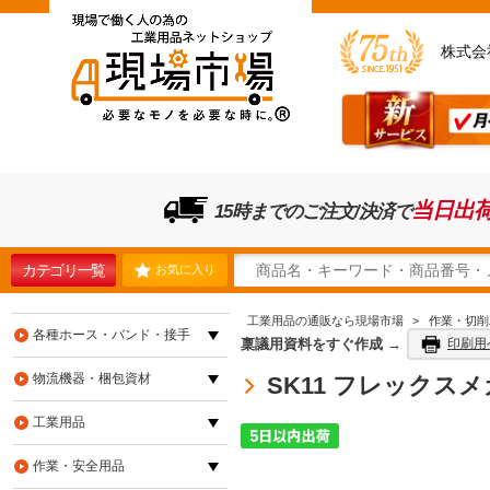
株式会
当日出
15時までのご注文/決済で
カテゴリ一覧
お気に入り
工業用品の通販なら現場市場
>
作業・切削
各種ホース・バンド・接手
稟議用資料をすぐ作成 →
印刷用
物流機器・梱包資材
SK11 フレックスメ
工業用品
作業・安全用品