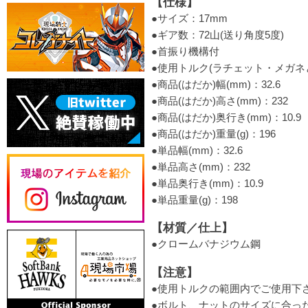
【仕様】
●サイズ：17mm
●ギア数：72山(送り角度5度)
●首振り機構付
●使用トルク(ラチェット・メガネと
●商品(はだか)幅(mm)：32.6
●商品(はだか)高さ(mm)：232
●商品(はだか)奥行き(mm)：10.9
●商品(はだか)重量(g)：196
●単品幅(mm)：32.6
●単品高さ(mm)：232
●単品奥行き(mm)：10.9
●単品重量(g)：198
【材質／仕上】
●クロームバナジウム鋼
【注意】
●使用トルクの範囲内でご使用下
●ボルト、ナットのサイズに合っ