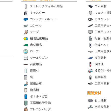
ストレッチフィルム用品
ゴム素材
キャスター
ウェス・油
コンテナ・パレット
ガスケット
コンベヤ
工業用チェ
テープ
工業用フィ
梱包結束用品
軸受・駆動
床材用品
伝導ベルト
ロープ
工業用金属
ツールワゴン
樹脂素材
荷役用品
潤滑油
緩衝材
接着剤・補
袋
化学製品
運搬台車
工業用素材
物品棚
配管資材
ボトル・容器
管工機材
工場用保管設備
水廻り部材
フレコンバッグ