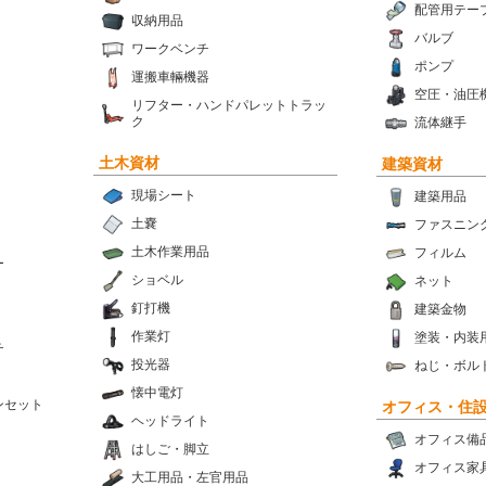
配管用テー
収納用品
バルブ
ワークベンチ
ポンプ
運搬車輛機器
空圧・油圧
リフター・ハンドパレットトラッ
ク
流体継手
土木資材
建築資材
現場シート
建築用品
土嚢
ファスニン
土木作業用品
フィルム
ー
ショベル
ネット
釘打機
建築金物
作業灯
塗装・内装
チ
投光器
ねじ・ボル
懐中電灯
ンセット
オフィス・住
ヘッドライト
オフィス備
はしご・脚立
オフィス家
大工用品・左官用品