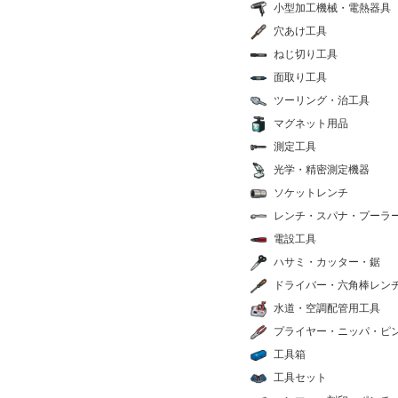
小型加工機械・電熱器具
穴あけ工具
ねじ切り工具
面取り工具
ツーリング・治工具
マグネット用品
測定工具
光学・精密測定機器
ソケットレンチ
レンチ・スパナ・プーラ
電設工具
ハサミ・カッター・鋸
ドライバー・六角棒レン
水道・空調配管用工具
プライヤー・ニッパ・ピ
工具箱
工具セット