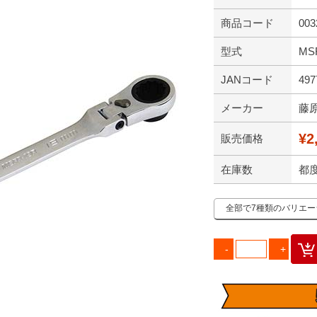
商品コード
003
型式
MS
JANコード
497
メーカー
藤
¥2
販売価格
在庫数
都
全部で7種類のバリエ