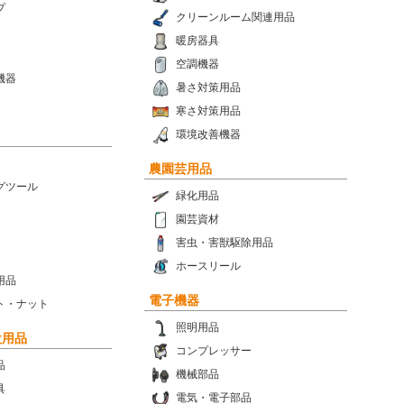
プ
クリーンルーム関連用品
暖房器具
空調機器
機器
暑さ対策用品
寒さ対策用品
環境改善機器
農園芸用品
グツール
緑化用品
園芸資材
害虫・害獣駆除用品
ホースリール
用品
電子機器
ト・ナット
照明用品
設用品
コンプレッサー
品
機械部品
具
電気・電子部品