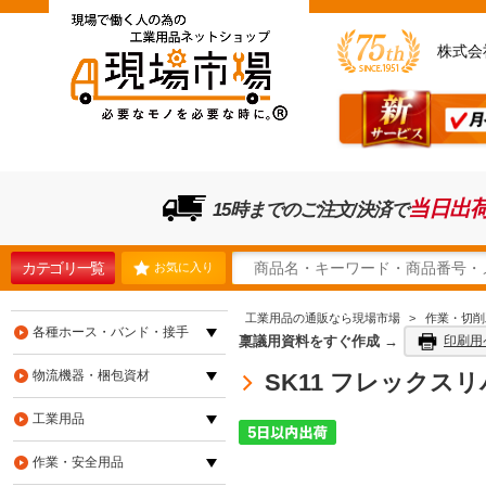
株式会
当日出
15時までのご注文/決済で
カテゴリ一覧
お気に入り
工業用品の通販なら現場市場
>
作業・切削
各種ホース・バンド・接手
稟議用資料をすぐ作成 →
印刷用
物流機器・梱包資材
SK11 フレックスリ
工業用品
作業・安全用品