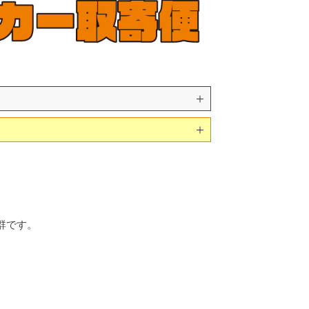
。
群です。