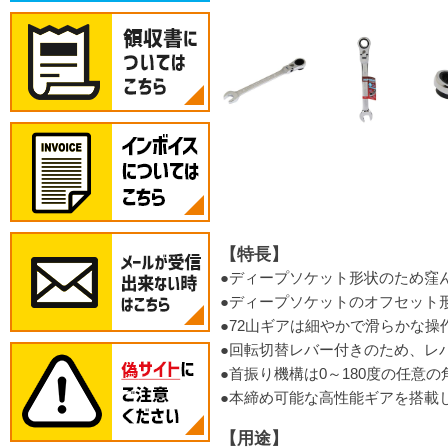
【特長】
●ディープソケット形状のため窪
●ディープソケットのオフセット
●72山ギアは細やかで滑らかな
●回転切替レバー付きのため、レ
●首振り機構は0～180度の任意
●本締め可能な高性能ギアを搭載
【用途】