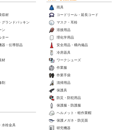
雨具
吸収材
コードリール・延長コード
・グランドパッキン
マスク・耳栓
ーン
溶接用品
ルター
理化学用品
機器・伝導部品
安全用品・構内備品
冷房器具
素材
ワークシューズ
作業服
作業手袋
修剤
清掃用品
保護具
防災・防犯用品
保護服・防護服
ヘルメット・軽作業帽
保護メガネ・防災面
・水栓金具
研究機器