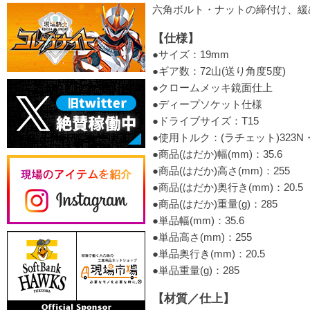
六角ボルト・ナットの締付け、緩
【仕様】
●サイズ：19mm
●ギア数：72山(送り角度5度)
●クロームメッキ鏡面仕上
●ディープソケット仕様
●ドライブサイズ：T15
●使用トルク：(ラチェット)323N
●商品(はだか)幅(mm)：35.6
●商品(はだか)高さ(mm)：255
●商品(はだか)奥行き(mm)：20.5
●商品(はだか)重量(g)：285
●単品幅(mm)：35.6
●単品高さ(mm)：255
●単品奥行き(mm)：20.5
●単品重量(g)：285
【材質／仕上】