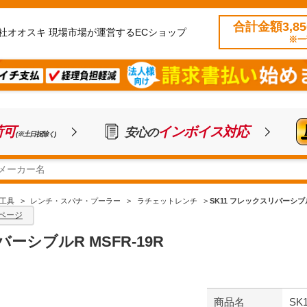
合計金額3,8
社オオスキ 現場市場が運営するECショップ
※一
荷可
インボイス対応
安心の
(※土日祝除く)
工具
>
レンチ・スパナ・プーラー
>
ラチェットレンチ
>
SK11 フレックスリバーシブルR
ページ
バーシブルR MSFR-19R
商品名
SK