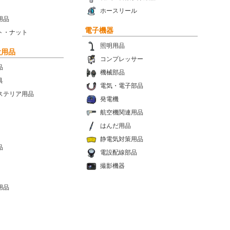
ホースリール
用品
電子機器
ト・ナット
照明用品
設用品
コンプレッサー
品
機械部品
具
電気・電子部品
ステリア用品
発電機
航空機関連用品
はんだ用品
静電気対策用品
品
電設配線部品
撮影機器
用品