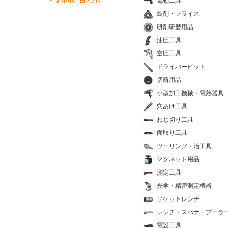
電動工具
旋削・フライス
研削研磨用品
油圧工具
空圧工具
ドライバービット
切断用品
小型加工機械・電熱器具
穴あけ工具
ねじ切り工具
面取り工具
ツーリング・治工具
マグネット用品
測定工具
光学・精密測定機器
ソケットレンチ
レンチ・スパナ・プーラ
電設工具