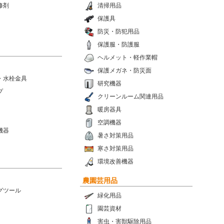
修剤
清掃用品
保護具
防災・防犯用品
保護服・防護服
ヘルメット・軽作業帽
保護メガネ・防災面
・水栓金具
研究機器
プ
クリーンルーム関連用品
暖房器具
空調機器
機器
暑さ対策用品
寒さ対策用品
環境改善機器
農園芸用品
グツール
緑化用品
園芸資材
害虫・害獣駆除用品