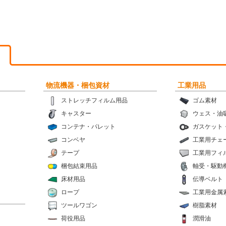
物流機器・梱包資材
工業用品
ストレッチフィルム用品
ゴム素材
キャスター
ウェス・油
コンテナ・パレット
ガスケット
コンベヤ
工業用チェ
テープ
工業用フィ
梱包結束用品
軸受・駆動
床材用品
伝導ベルト
ロープ
工業用金属
ツールワゴン
樹脂素材
荷役用品
潤滑油