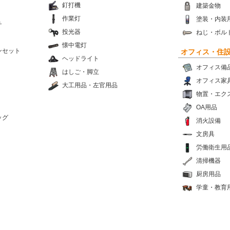
釘打機
建築金物
作業灯
塗装・内装
チ
投光器
ねじ・ボル
懐中電灯
ンセット
オフィス・住
ヘッドライト
オフィス備
はしご・脚立
オフィス家
大工用品・左官用品
物置・エク
OA用品
ッグ
消火設備
文房具
労働衛生用
清掃機器
厨房用品
学童・教育