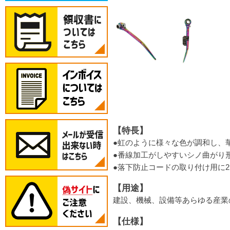
【特長】
●虹のように様々な色が調和し、
●番線加工がしやすいシノ曲がり
●落下防止コードの取り付け用に
【用途】
建設、機械、設備等あらゆる産業
【仕様】