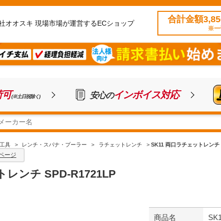
合計金額3,8
社オオスキ 現場市場が運営するECショップ
※一
荷可
インボイス対応
安心の
(※土日祝除く)
工具
>
レンチ・スパナ・プーラー
>
ラチェットレンチ
>
SK11 両口ラチェットレンチ S
ページ
レンチ SPD-R1721LP
商品名
SK