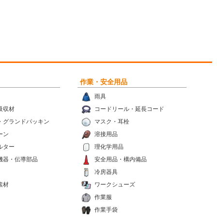
作業・安全用品
雨具
吸収材
コードリール・延長コード
・グランドパッキン
マスク・耳栓
ーン
溶接用品
ルター
理化学用品
機器・伝導部品
安全用品・構内備品
冷房器具
素材
ワークシューズ
作業服
作業手袋