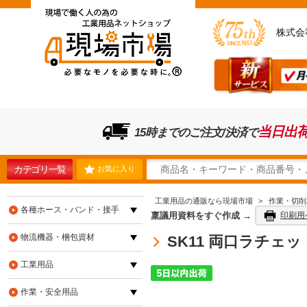
株式会
当日出
15時までのご注文/決済で
カテゴリ一覧
お気に入り
工業用品の通販なら現場市場
>
作業・切削
各種ホース・バンド・接手
稟議用資料をすぐ作成 →
印刷用
物流機器・梱包資材
SK11 両口ラチェット
工業用品
作業・安全用品