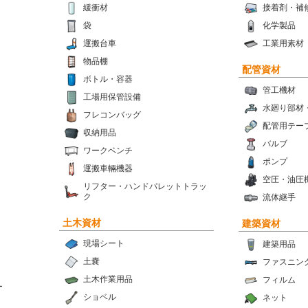
緩衝材
接着剤・補
袋
化学製品
運搬台車
工業用素材
物品棚
配管資材
ボトル・容器
管工機材
工場用保管設備
水廻り部材
フレコンバッグ
配管用テー
収納用品
バルブ
ワークベンチ
ポンプ
運搬車輛機器
空圧・油圧
リフター・ハンドパレットトラッ
ク
流体継手
土木資材
建築資材
現場シート
建築用品
土嚢
ファスニン
土木作業用品
フィルム
ー
ショベル
ネット