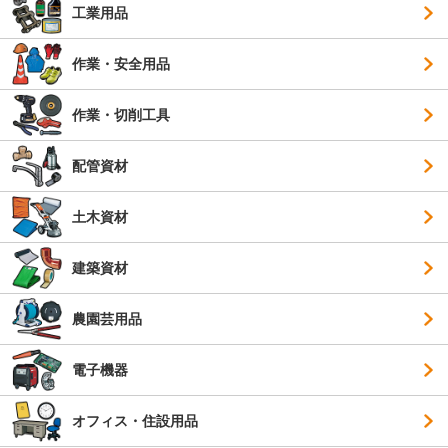
工業用品
作業・安全用品
作業・切削工具
配管資材
土木資材
建築資材
農園芸用品
電子機器
オフィス・住設用品