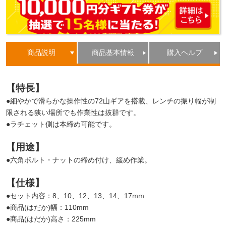
商品説明
商品基本情報
購入ヘルプ
【特長】
●細やかで滑らかな操作性の72山ギアを搭載、レンチの振り幅が制
限される狭い場所でも作業性は抜群です。
●ラチェット側は本締め可能です。
【用途】
●六角ボルト・ナットの締め付け、緩め作業。
【仕様】
●セット内容：8、10、12、13、14、17mm
●商品(はだか)幅：110mm
●商品(はだか)高さ：225mm