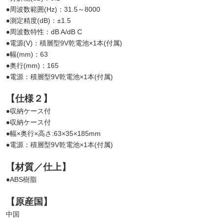
●周波数範囲(Hz)：31.5～8000
●測定精度(dB)：±1.5
●周波数特性：dB A/dB C
●電源(V)：積層型9V乾電池×1本(付属)
●幅(mm)：63
●奥行(mm)：165
●電源：積層型9V乾電池×1本(付属)
【仕様２】
●収納ケース付
●収納ケース付
●幅×奥行×高さ:63×35×185mm
●電源：積層型9V乾電池×1本(付属)
【材質／仕上】
●ABS樹脂
【原産国】
中国