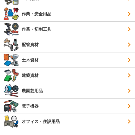
作業・安全用品
作業・切削工具
配管資材
土木資材
建築資材
農園芸用品
電子機器
オフィス・住設用品