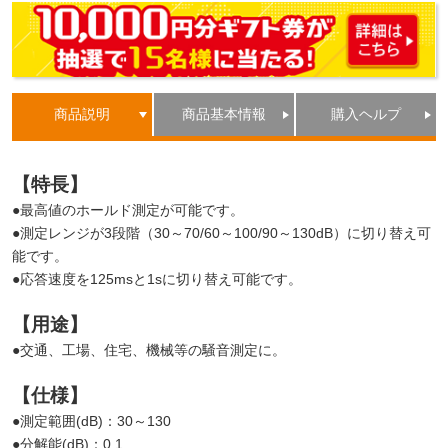
商品説明
商品基本情報
購入ヘルプ
【特長】
●最高値のホールド測定が可能です。
●測定レンジが3段階（30～70/60～100/90～130dB）に切り替え可
能です。
●応答速度を125msと1sに切り替え可能です。
【用途】
●交通、工場、住宅、機械等の騒音測定に。
【仕様】
●測定範囲(dB)：30～130
●分解能(dB)：0.1