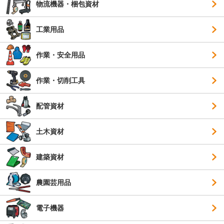
物流機器・梱包資材
工業用品
作業・安全用品
作業・切削工具
配管資材
土木資材
建築資材
農園芸用品
電子機器