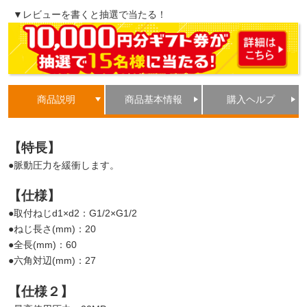
▼レビューを書くと抽選で当たる！
商品説明
商品基本情報
購入ヘルプ
【特長】
●脈動圧力を緩衝します。
【仕様】
●取付ねじd1×d2：G1/2×G1/2
●ねじ長さ(mm)：20
●全長(mm)：60
●六角対辺(mm)：27
【仕様２】