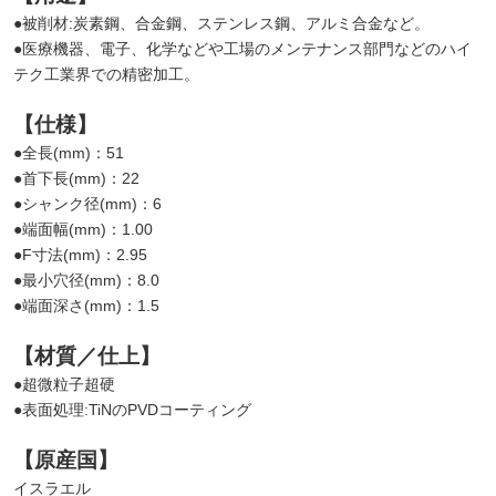
●被削材:炭素鋼、合金鋼、ステンレス鋼、アルミ合金など。
●医療機器、電子、化学などや工場のメンテナンス部門などのハイ
テク工業界での精密加工。
【仕様】
●全長(mm)：51
●首下長(mm)：22
●シャンク径(mm)：6
●端面幅(mm)：1.00
●F寸法(mm)：2.95
●最小穴径(mm)：8.0
●端面深さ(mm)：1.5
【材質／仕上】
●超微粒子超硬
●表面処理:TiNのPVDコーティング
【原産国】
イスラエル