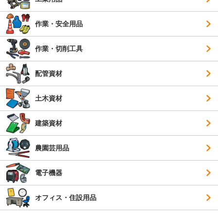
作業・安全用品
作業・切削工具
配管資材
土木資材
建築資材
農園芸用品
電子機器
オフィス・住設用品