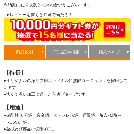
※納期は在庫状況との兼ね合いがございます。
▼レビューを書くと抽選で当たる！
商品説明
商品基本情報
購入ヘルプ
【特長】
●オリジナルの深リブ用エンドミルに無限コーティングを採用して
います。
●狭くて深い加工に適した首逃げタイプです。
【用途】
●被削材:炭素鋼、合金鋼、ステンレス鋼、調質鋼、焼入れ鋼(～
HRC55)、銅。
●金型及び部品の切削加工。