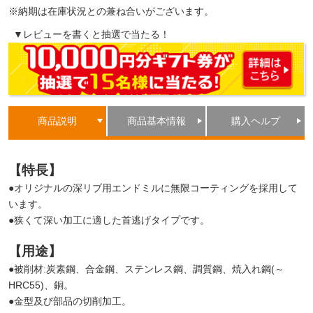
※納期は在庫状況との兼ね合いがございます。
▼レビューを書くと抽選で当たる！
商品説明
商品基本情報
購入ヘルプ
【特長】
●オリジナルの深リブ用エンドミルに無限コーティングを採用して
います。
●狭くて深い加工に適した首逃げタイプです。
【用途】
●被削材:炭素鋼、合金鋼、ステンレス鋼、調質鋼、焼入れ鋼(～
HRC55)、銅。
●金型及び部品の切削加工。