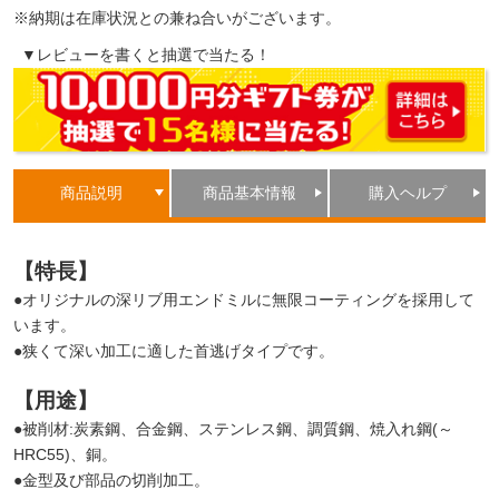
※納期は在庫状況との兼ね合いがございます。
▼レビューを書くと抽選で当たる！
商品説明
商品基本情報
購入ヘルプ
【特長】
●オリジナルの深リブ用エンドミルに無限コーティングを採用して
います。
●狭くて深い加工に適した首逃げタイプです。
【用途】
●被削材:炭素鋼、合金鋼、ステンレス鋼、調質鋼、焼入れ鋼(～
HRC55)、銅。
●金型及び部品の切削加工。