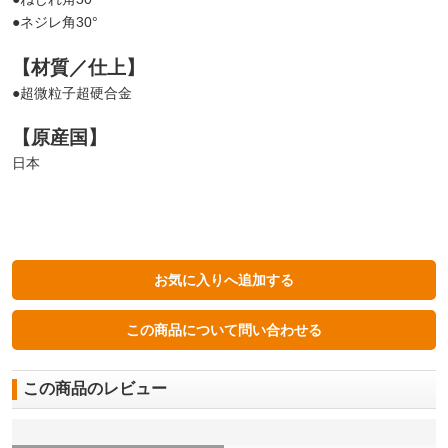
●ネジレ角30°
【材質／仕上】
●超微粒子超硬合金
【原産国】
日本
この商品のレビュー