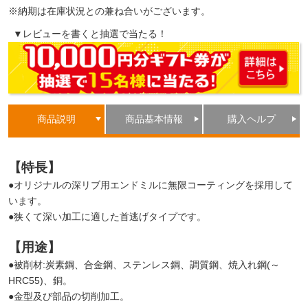
※納期は在庫状況との兼ね合いがございます。
▼レビューを書くと抽選で当たる！
商品説明
商品基本情報
購入ヘルプ
【特長】
●オリジナルの深リブ用エンドミルに無限コーティングを採用して
います。
●狭くて深い加工に適した首逃げタイプです。
【用途】
●被削材:炭素鋼、合金鋼、ステンレス鋼、調質鋼、焼入れ鋼(～
HRC55)、銅。
●金型及び部品の切削加工。