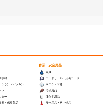
作業・安全用品
雨具
吸収材
コードリール・延長コード
・グランドパッキン
マスク・耳栓
ーン
溶接用品
ルター
理化学用品
機器・伝導部品
安全用品・構内備品