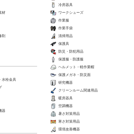
冷房器具
素材
ワークシューズ
作業服
作業手袋
修剤
清掃用品
保護具
防災・防犯用品
保護服・防護服
ヘルメット・軽作業帽
保護メガネ・防災面
・水栓金具
研究機器
プ
クリーンルーム関連用品
暖房器具
空調機器
機器
暑さ対策用品
寒さ対策用品
環境改善機器