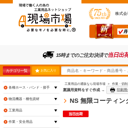
株式会
当日出
15時までのご注文/決済で
カテゴリ一覧
お気に入り
工業用品の通販なら現場市場
>
作業・切削
各種ホース・バンド・接手
稟議用資料をすぐ作成 →
印刷用
物流機器・梱包資材
NS 無限コーティング 
工業用品
作業・安全用品