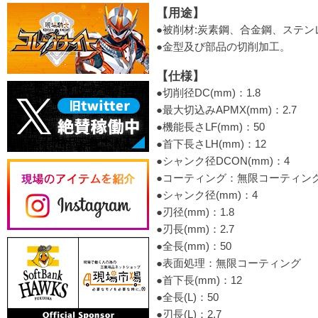
【用途】
●被削材:炭素鋼、合金鋼、ステンレ
●金型及び部品の切削加工。
【仕様】
●切削径DC(mm)：1.8
●最大切込みAPMX(mm)：2.7
●機能長さLF(mm)：50
●首下長さLH(mm)：12
●シャンク径DCON(mm)：4
●コーティング：無限コーティン
●シャンク径(mm)：4
●刃径(mm)：1.8
●刃長(mm)：2.7
●全長(mm)：50
●表面処理：無限コーティング
●首下長(mm)：12
●全長(L)：50
●刃長(L)：2.7