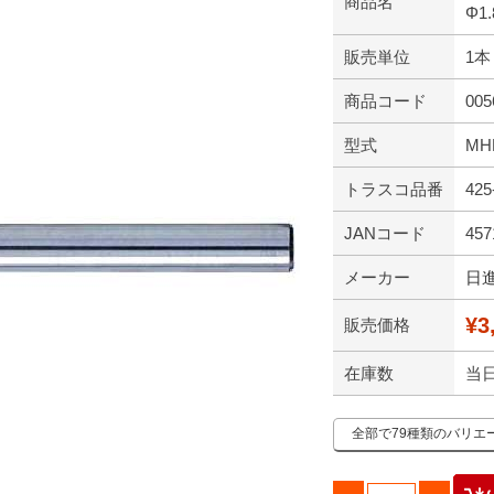
商品名
Φ1.
販売単位
1本
商品コード
005
型式
MHR
トラスコ品番
425
JANコード
457
メーカー
日
¥3
販売価格
在庫数
当
全部で79種類のバリエ