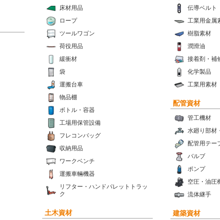
床材用品
伝導ベルト
ロープ
工業用金属
ツールワゴン
樹脂素材
荷役用品
潤滑油
緩衝材
接着剤・補
袋
化学製品
運搬台車
工業用素材
物品棚
配管資材
ボトル・容器
管工機材
工場用保管設備
水廻り部材
フレコンバッグ
配管用テー
収納用品
バルブ
ワークベンチ
ポンプ
運搬車輛機器
空圧・油圧
リフター・ハンドパレットトラッ
ク
流体継手
土木資材
建築資材