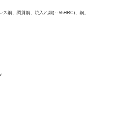
ス鋼、調質鋼、焼入れ鋼(～55HRC)、銅。
グ