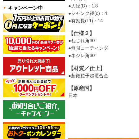
●刃径(D)：1.8
キャンペーン中
●シャンク径(d)：4
●有効長(L1)：14
【仕様２】
●ねじれ角30°
●無限コーティング
●ネジレ角30°
【材質／仕上】
●超微粒子超硬合金
【原産国】
日本