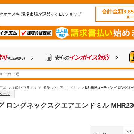
合計金額3,8
社オオスキ 現場市場が運営するECショップ
※一
荷可
インボイス対応
安心の
(※土日祝除く)
工具
>
旋削・フライス
>
超硬スクエアエンドミル
>
NS 無限コーティング ロングネックスク
ページ
ロングネックスクエアエンドミル MHR230 Φ1.
NS