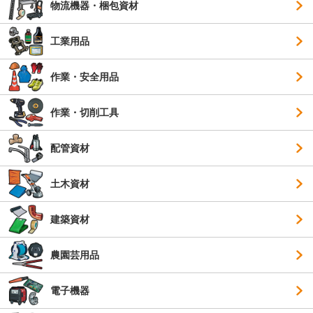
物流機器・梱包資材
工業用品
作業・安全用品
作業・切削工具
配管資材
土木資材
建築資材
農園芸用品
電子機器