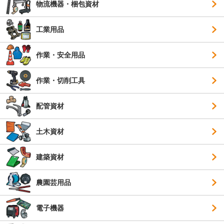
物流機器・梱包資材
工業用品
作業・安全用品
作業・切削工具
配管資材
土木資材
建築資材
農園芸用品
電子機器