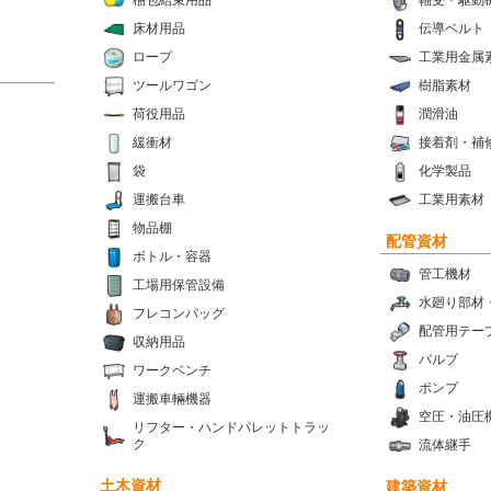
梱包結束用品
軸受・駆動
床材用品
伝導ベルト
ロープ
工業用金属
ツールワゴン
樹脂素材
荷役用品
潤滑油
緩衝材
接着剤・補
袋
化学製品
運搬台車
工業用素材
物品棚
配管資材
ボトル・容器
管工機材
工場用保管設備
水廻り部材
フレコンバッグ
配管用テー
収納用品
バルブ
ワークベンチ
ポンプ
運搬車輛機器
空圧・油圧
リフター・ハンドパレットトラッ
ク
流体継手
土木資材
建築資材