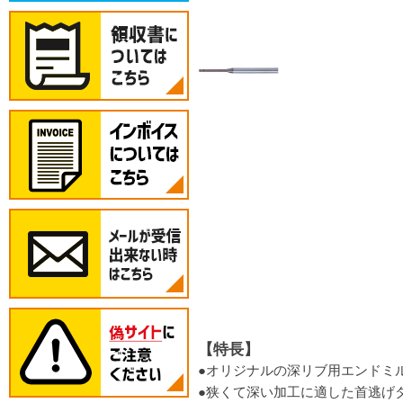
【特長】
●オリジナルの深リブ用エンドミ
●狭くて深い加工に適した首逃げ