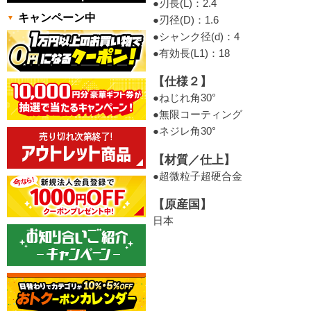
●刃長(L)：2.4
キャンペーン中
●刃径(D)：1.6
●シャンク径(d)：4
●有効長(L1)：18
【仕様２】
●ねじれ角30°
●無限コーティング
●ネジレ角30°
【材質／仕上】
●超微粒子超硬合金
【原産国】
日本