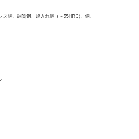
レス鋼、調質鋼、焼入れ鋼（～55HRC)、銅。
グ