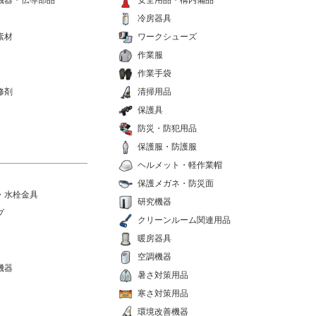
機器・伝導部品
安全用品・構内備品
冷房器具
素材
ワークシューズ
作業服
作業手袋
修剤
清掃用品
保護具
防災・防犯用品
保護服・防護服
ヘルメット・軽作業帽
保護メガネ・防災面
・水栓金具
研究機器
プ
クリーンルーム関連用品
暖房器具
空調機器
機器
暑さ対策用品
寒さ対策用品
環境改善機器