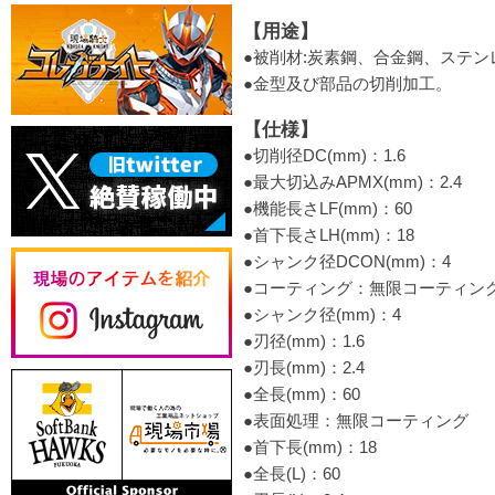
【用途】
●被削材:炭素鋼、合金鋼、ステン
●金型及び部品の切削加工。
【仕様】
●切削径DC(mm)：1.6
●最大切込みAPMX(mm)：2.4
●機能長さLF(mm)：60
●首下長さLH(mm)：18
●シャンク径DCON(mm)：4
●コーティング：無限コーティン
●シャンク径(mm)：4
●刃径(mm)：1.6
●刃長(mm)：2.4
●全長(mm)：60
●表面処理：無限コーティング
●首下長(mm)：18
●全長(L)：60