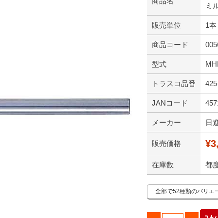
商品名
ミル 
販売単位
1本
商品コード
005
型式
MHR
トラスコ品番
425
JANコード
457
メーカー
日
¥3
販売価格
在庫数
都
全部で52種類のバリエ