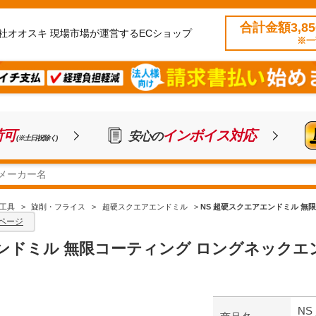
合計金額3,8
社オオスキ 現場市場が運営するECショップ
※一
荷可
インボイス対応
安心の
(※土日祝除く)
工具
>
旋削・フライス
>
超硬スクエアエンドミル
>
NS 超硬スクエアエンドミル 無限コー
ページ
ドミル 無限コーティング ロングネックエンドミル M
N