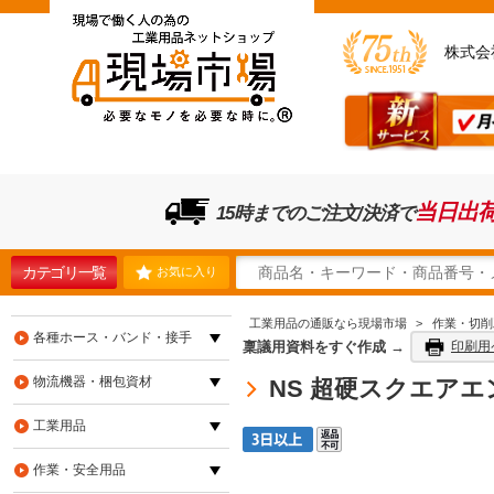
株式会
当日出
15時までのご注文/決済で
カテゴリ一覧
お気に入り
工業用品の通販なら現場市場
>
作業・切削
各種ホース・バンド・接手
稟議用資料をすぐ作成 →
印刷用
物流機器・梱包資材
NS 超硬スクエアエン
工業用品
作業・安全用品