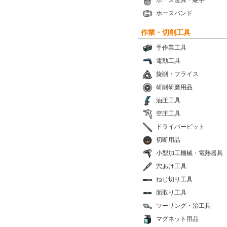
ホース金具・継手
ホースバンド
作業・切削工具
手作業工具
電動工具
旋削・フライス
研削研磨用品
油圧工具
空圧工具
ドライバービット
切断用品
小型加工機械・電熱器具
穴あけ工具
ねじ切り工具
面取り工具
ツーリング・治工具
マグネット用品